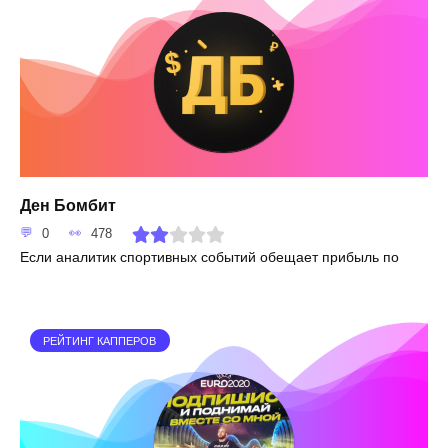
Ден Бомбит
0
478
Если аналитик спортивных событий обещает прибыль по
РЕЙТИНГ КАППЕРОВ