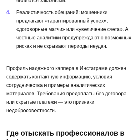
являются заказными.
Реалистичность обещаний: мошенники
предлагают «гарантированный успех»,
«договорные матчи» или «увеличение счета». А
честные аналитики предупреждают о возможных
рисках и не скрывают периоды неудач.
Профиль надежного каппера в Инстаграме должен
содержать контактную информацию, условия
сотрудничества и примеры аналитических
материалов. Требования предоплаты без договора
или скрытые платежи — это признаки
недобросовестности.
Где отыскать профессионалов в