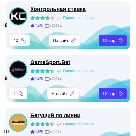
Контрольная ставка
Прошел проверку
4,5/5
с 2023 г.
40
На сайт
Обзор
GameSport.Bet
Прошел проверку
4,5/5
с 2021 г.
4
На сайт
Обзор
Бегущий по линии
Прошел проверку
4,5/5
с 2023 г.