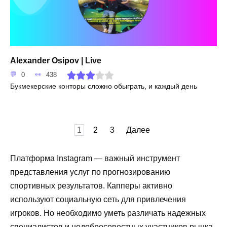
Alexander Osipov | Live
0
438
Букмекерские конторы сложно обыграть, и каждый день
Пагинация
1
2
3
Далее
записей
Платформа Instagram — важный инструмент
представления услуг по прогнозированию
спортивных результатов. Капперы активно
используют социальную сеть для привлечения
игроков. Но необходимо уметь различать надежных
специалистов и недобросовестных участников рынка.