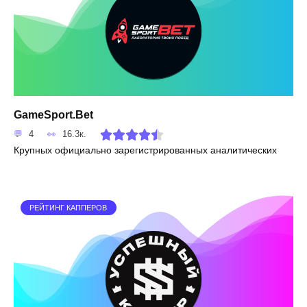
GameSport.Bet
4
16.3к.
Крупных официально зарегистрированных аналитических
РЕЙТИНГ КАППЕРОВ