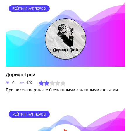
РЕЙТИНГ КАППЕРОВ
Дориан Грей
0
192
При поиске портала с бесплатными и платными ставками
РЕЙТИНГ КАППЕРОВ