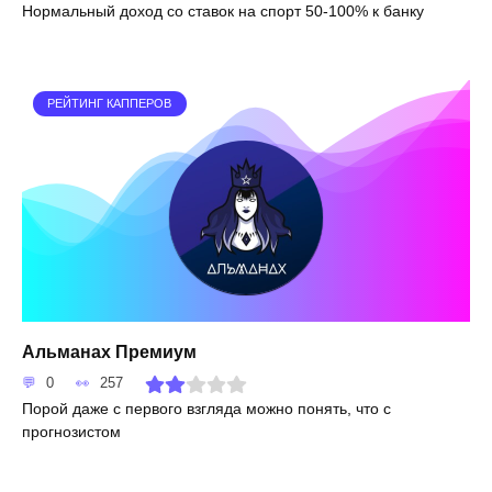
Нормальный доход со ставок на спорт 50-100% к банку
РЕЙТИНГ КАППЕРОВ
Альманах Премиум
0
257
Порой даже с первого взгляда можно понять, что с
прогнозистом