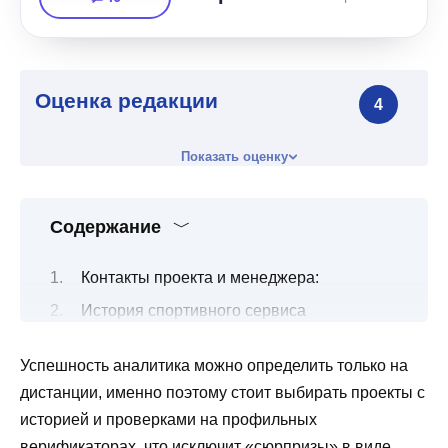
Оценка редакции
4
Показать оценку
Содержание
Контакты проекта и менеджера:
История спортивного сервиса
Контрольная Ставка
Успешность аналитика можно определить только на
Прогнозы на спорт: стратегия, типы и
дистанции, именно поэтому стоит выбирать проекты с
коэффициенты
историей и проверками на профильных
Канал Telegram Контрольная Ставка:
верификаторах, что исключит «сюрпризы» в виде