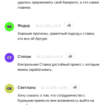
удалось приумножить свой банкролл, а это самое
главное.
Федор
06.11.2025 в 23:37
Хорошие прогнозы, грамотный подход к ставка,
это все об Артуре.
Степан
06.11.2025 в 23:33
Контрольная Ставка достойный проект, с которым
можно зарабатывать.
Светлана
02.10.2025 в 18:06
Хочу сказать о том, что сотрудничество с
Курицким принесло мне возможность выйти на