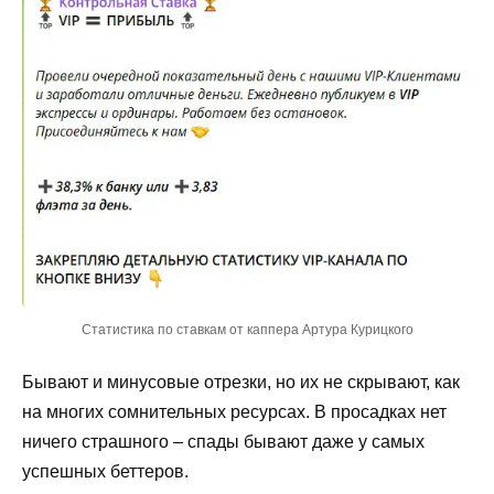
Статистика по ставкам от каппера Артура Курицкого
Бывают и минусовые отрезки, но их не скрывают, как
на многих сомнительных ресурсах. В просадках нет
ничего страшного – спады бывают даже у самых
успешных беттеров.