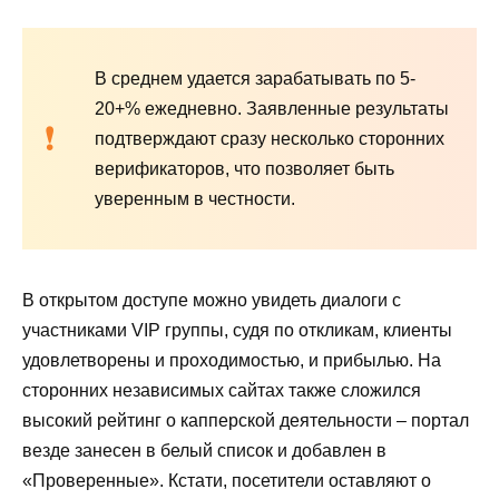
В среднем удается зарабатывать по 5-
20+% ежедневно. Заявленные результаты
подтверждают сразу несколько сторонних
верификаторов, что позволяет быть
уверенным в честности.
В открытом доступе можно увидеть диалоги с
участниками VIP группы, судя по откликам, клиенты
удовлетворены и проходимостью, и прибылью. На
сторонних независимых сайтах также сложился
высокий рейтинг о капперской деятельности – портал
везде занесен в белый список и добавлен в
«Проверенные». Кстати, посетители оставляют о