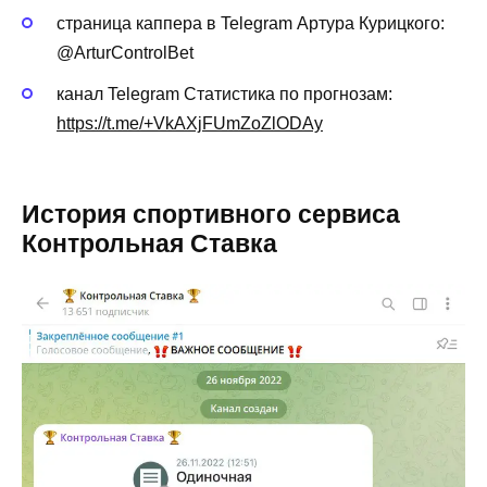
страница каппера в Telegram Артура Курицкого:
@ArturControlBet
канал Telegram Статистика по прогнозам:
https://t.me/+VkAXjFUmZoZlODAy
История спортивного сервиса
Контрольная Ставка