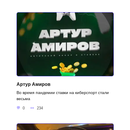
Артур Амиров
Во время пандемии ставки на киберспорт стали
весьма
0
234