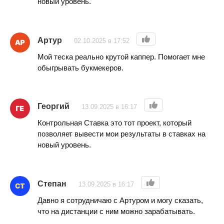
новый уровень.
Артур
02.10.2025 в 17:52
Мой теска реально крутой каппер. Помогает мне
обыгрывать букмекеров.
Георгий
13.09.2025 в 16:17
Контрольная Ставка это тот проект, который
позволяет вывести мои результаты в ставках на
новый уровень.
Степан
13.09.2025 в 16:17
Давно я сотрудничаю с Артуром и могу сказать,
что на дистанции с ним можно зарабатывать.