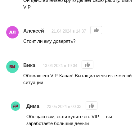
Он действительно круто делает свою работу. Взял
VIP
Алексей
21.04.2024 в 14:37
Стоит ли ему доверять?
Вика
13.04.2024 в 19:34
Обожаю его VIP-Канал! Вытащил меня из тяжелой
ситуации
Дима
23.05.2024 в 00:33
Обещаю вам, если купите его VIP — вы
заработаете большие деньги