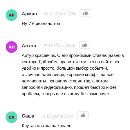
Арман
30.11.2024 в 17:56
Ну ИР реально топ
Антон
27.11.2024 в 02:10
Артур красавчик. С его прогнозами ставлю давно в
конторе Добробет, нравится тем что на сайте все
удобно и просто, большой выбор событий,
отличная лайв линия, хорошие кеффы на все
чемпионаты, поначалу ставил так, а потом
запросили индефикацию, прошел быстро и без
проблем, теперь все вывожу без заморочек
Саша
31.10.2024 в 13:04
Крутая платка на канале