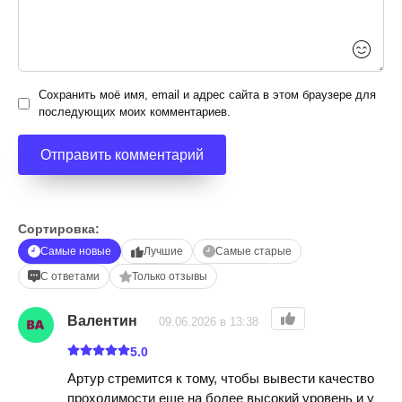
Сохранить моё имя, email и адрес сайта в этом браузере для
последующих моих комментариев.
Сортировка:
Самые новые
Лучшие
Самые старые
С ответами
Только отзывы
Валентин
09.06.2026 в 13:38
5.0
Артур стремится к тому, чтобы вывести качество
проходимости еще на более высокий уровень и у