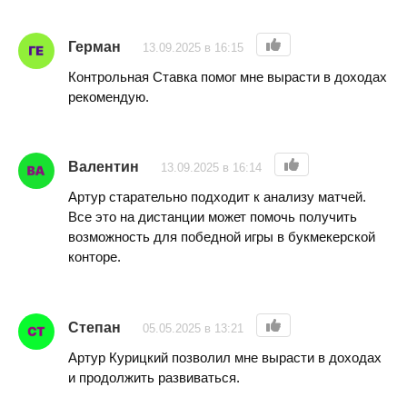
Герман
13.09.2025 в 16:15
Контрольная Ставка помог мне вырасти в доходах
рекомендую.
Валентин
13.09.2025 в 16:14
Артур старательно подходит к анализу матчей.
Все это на дистанции может помочь получить
возможность для победной игры в букмекерской
конторе.
Степан
05.05.2025 в 13:21
Артур Курицкий позволил мне вырасти в доходах
и продолжить развиваться.