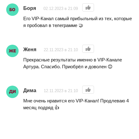
Боря
02.12.2023 в 21:09
Его VIP-Канал самый прибыльный из тех, которые
я пробовал в телеграмме 🤝
Женя
22.11.2023 в 21:10
Прекрасные результаты именно в VIP-Канале
Артура. Спасибо. Приобрёл и доволен 😊
Дима
12.11.2023 в 21:10
Мне очень нравится его VIP-Канал! Продлеваю 4
месяц подряд 👍