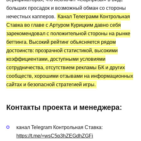
статистика и реальные отзывы о каппере
больших просадок и возможный обман со стороны
Преимущества и недостатки
нечестных капперов.
Канал Телеграмм Контрольная
Ставка во главе с Артуром Курицким давно себя
зарекомендовал с положительной стороны на рынке
беттинга. Высокий рейтинг объясняется рядом
достоинств: прозрачной статистикой, высокими
коэффициентами, доступными условиями
сотрудничества, отсутствием рекламы БК и других
сообществ, хорошими отзывами на информационных
сайтах и безопасной стратегией игры.
Контакты проекта и менеджера:
канал Telegram Контрольная Ставка:
https://t.me/+wsC5p3hZEGdhZGFi