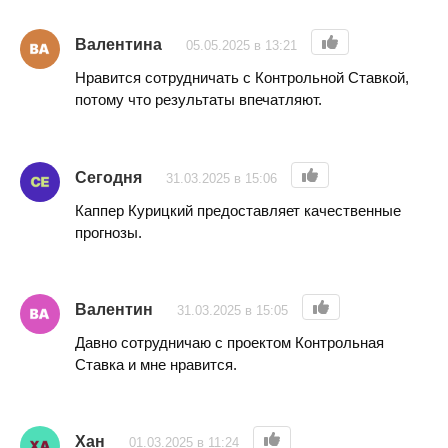
Валентина
05.05.2025 в 13:21
Нравится сотрудничать с Контрольной Ставкой,
потому что результаты впечатляют.
Сегодня
31.03.2025 в 15:06
Каппер Курицкий предоставляет качественные
прогнозы.
Валентин
31.03.2025 в 15:05
Давно сотрудничаю с проектом Контрольная
Ставка и мне нравится.
Хан
01.03.2025 в 11:24