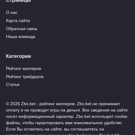
Страницы
О нас
Карта сайта
Обратная связь
Наша команда
Категории
Рейтинг капперов
Рейтинг трейдеров
Статьи
© 2026 Zbs.bet - рейтинг капперов. Zbs.bet не принимает
оплату и не проводит игры на деньги. Все сведения на сайте
носят информационный характер. Zbs.bet использует cookie-
файлы, чтобы гарантировать вам максимальное удобство.
Если Вы остаетесь на сайте, вы соглашаетесь на