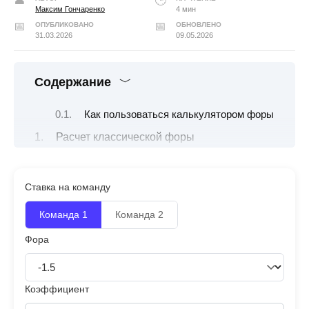
Максим Гончаренко
4 мин
ОПУБЛИКОВАНО
ОБНОВЛЕНО
31.03.2026
09.05.2026
Содержание
Как пользоваться калькулятором форы
Расчет классической форы
Расчет целой форы
Расчет азиатской форы
Ставка на команду
Команда 1
Команда 2
Фора
Коэффициент