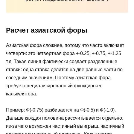
Расчет азиатской форы
Азиатская фора сложнее, потому что часто включает
четверти: это четвертная фора +-0.25, +-0.75, +-1.25
т.д. Такая линия фактически создает разделенные
ставки: одна ставка делится на две равные части по
соседним значениям. Поэтому азиатская фора
требует специализированный функционал
калькулятора.
Пример: Ф(-0.75) разбивается на Ф(-0.5) и Ф(-1.0).
Дальше каждая половина рассчитывается отдельно,
из-за чего возможен частичный выигрыш, частичный