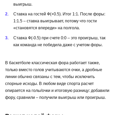
выигрыш.
Ставка на гостей Ф(+0.5). Итог 1:1. После форы:
1:1.5 – ставка выигрывает, потому что гости
«становятся впереди» на полгола.
Ставка Ф(-0.5) при счете 0:0 – это проигрыш, так
как команда не победила даже с учетом форы.
В баскетболе классическая фора работает также,
только вместо голов учитываются очки, а дробные
линии обычно связаны с тем, чтобы исключить
спорные исходы. В любом виде спорта расчет
опирается на голы/очки и итоговую разницу: добавили
фору, сравнили – получили выигрыш или проигрыш.