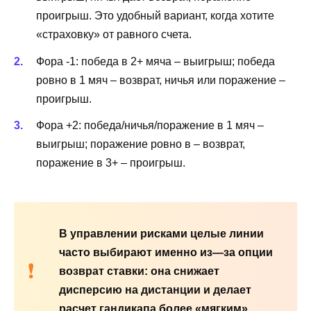
проигрыш. Это удобный вариант, когда хотите
«страховку» от равного счета.
Фора -1: победа в 2+ мяча – выигрыш; победа
ровно в 1 мяч – возврат, ничья или поражение –
проигрыш.
Фора +2: победа/ничья/поражение в 1 мяч –
выигрыш; поражение ровно в – возврат,
поражение в 3+ – проигрыш.
В управлении рисками целые линии
часто выбирают именно из
—
за опции
возврат ставки: она снижает
дисперсию на дистанции и делает
расчет гандикапа более «мягким».