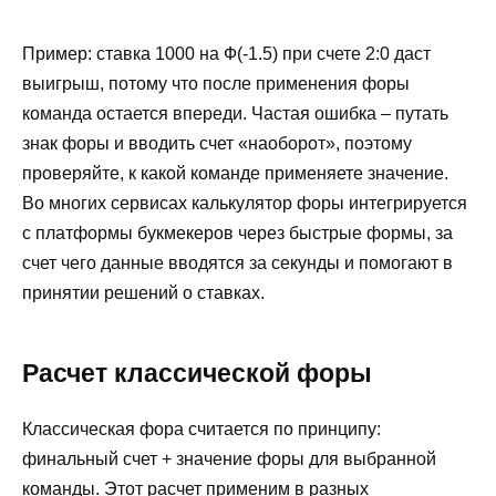
Пример: ставка 1000 на Ф(-1.5) при счете 2:0 даст
выигрыш, потому что после применения форы
команда остается впереди. Частая ошибка – путать
знак форы и вводить счет «наоборот», поэтому
проверяйте, к какой команде применяете значение.
Во многих сервисах калькулятор форы интегрируется
с платформы букмекеров через быстрые формы, за
счет чего данные вводятся за секунды и помогают в
принятии решений о ставках.
Расчет классической форы
Классическая фора считается по принципу:
финальный счет + значение форы для выбранной
команды. Этот расчет применим в разных