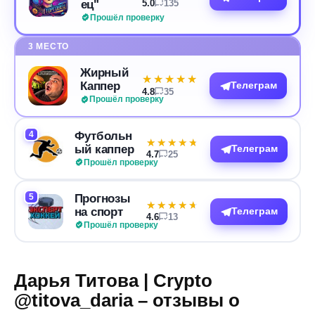
ец"
5.0
135
Прошёл проверку
3 МЕСТО
Жирный
★★★★★
★★★★★
Каппер
Телеграм
4.8
35
Прошёл проверку
4
Футбольн
★★★★★
★★★★★
ый каппер
Телеграм
4.7
25
Прошёл проверку
5
Прогнозы
★★★★★
★★★★★
на спорт
Телеграм
4.6
13
Прошёл проверку
Дарья Титова | Crypto
@titova_daria – отзывы о