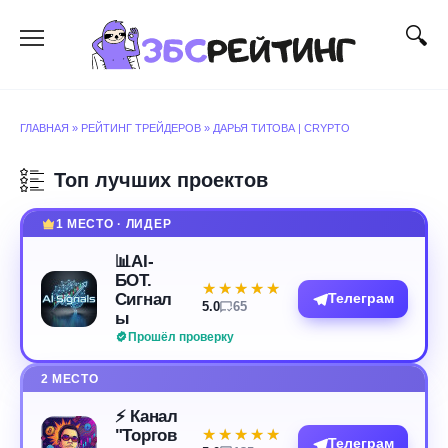
Перейти
к
содержанию
ГЛАВНАЯ
»
РЕЙТИНГ ТРЕЙДЕРОВ
»
ДАРЬЯ ТИТОВА | CRYPTO
Топ лучших проектов
1 МЕСТО · ЛИДЕР
📊AI-
БОТ.
★★★★★
★★★★★
Сигнал
Телеграм
5.0
65
ы
Прошёл проверку
2 МЕСТО
⚡️ Канал
"Торгов
★★★★★
★★★★★
Телеграм