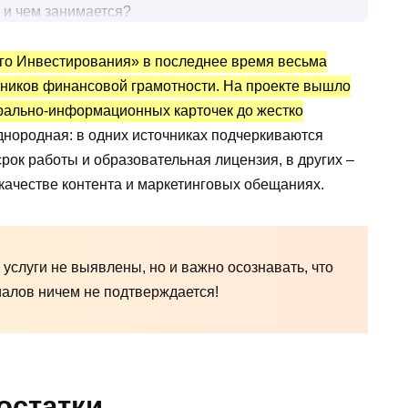
 и чем занимается?
го Инвестирования» в последнее время весьма
тического Инвестирования»?
еников финансовой грамотности. На проекте вышло
документы, структура, площадки
рально-информационных карточек до жестко
ование
нородная: в одних источниках подчеркиваются
ема
рок работы и образовательная лицензия, в других –
качестве контента и маркетинговых обещаниях.
го инвестирования в сети?
а Сидорова
услуги не выявлены, но и важно осознавать, что
 оценках?
алов ничем не подтверждается!
м последнего года
ие перед покупкой?
вестирования:
остатки