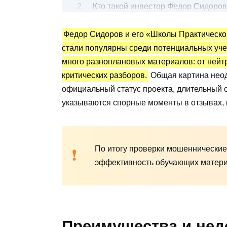
Кто такой инвестор Федор Сидоров
Социальные сети
Федор Сидоров и его «Школы Практическо
Как позиционируется «Школа Прак
стали популярны среди потенциальных уч
Что показывают свежие проверки: 
много разноплановых материалов: от нейт
Юридическая часть и лицензир
критических разборов.
Общая картина неод
Домены, сайты, боты и экосист
официальный статус проекта, длительный с
указываются спорные моменты в отзывах, 
Как относятся к Школе практическо
Отзывы о курсах инвестора Федор
Поляризация мнений
По итогу проверки мошеннические 
Почему пользователи расходятся в
эффективность обучающих матери
Практический вывод по материала
Как безопасно принимать решен
Контакты Школы практического ин
Вывод по обзору
Преимущества и нед