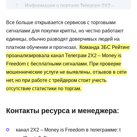
Информация о портале Telegram 2Х2 –
Money is Freedom
Все больше открывается сервисов с торговыми
Все о торговых сигналах трейдеров
сигналами для покупки крипты, но честно работают
Канал Telegram 2Х2 – Money is Freedom:
единицы, обычно разводят доверчивых людей на
статистика и отзывы
платном обучении и прогнозах.
Команда ЗБС Рейтинг
Преимущества и недостатки
проанализировала канал Телеграм 2Х2 – Money is
Freedom с бесплатными сигналами. При проверке
мошеннические услуги не выявлены, отзывов в сети
нет, но при работе с трейдером стоит учесть
отсутствие статистики по торгам.
Контакты ресурса и менеджера:
канал 2Х2 – Money is Freedom в телеграмме: t