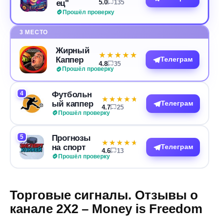
ец"
5.0
135
Прошёл проверку
3 МЕСТО
Жирный
★★★★★
★★★★★
Каппер
Телеграм
4.8
35
Прошёл проверку
4
Футбольн
★★★★★
★★★★★
ый каппер
Телеграм
4.7
25
Прошёл проверку
5
Прогнозы
★★★★★
★★★★★
на спорт
Телеграм
4.6
13
Прошёл проверку
Торговые сигналы. Отзывы о
канале 2Х2 – Money is Freedom