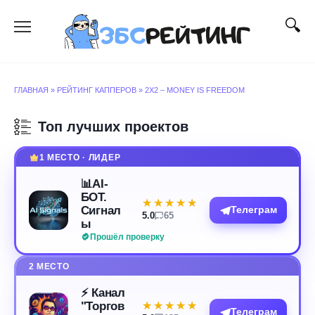
Перейти
к
содержанию
ГЛАВНАЯ
»
РЕЙТИНГ КАППЕРОВ
»
2Х2 – MONEY IS FREEDOM
Топ лучших проектов
1 МЕСТО · ЛИДЕР
📊AI-
БОТ.
★★★★★
★★★★★
Сигнал
Телеграм
5.0
65
ы
Прошёл проверку
2 МЕСТО
⚡️ Канал
"Торгов
★★★★★
★★★★★
Телеграм