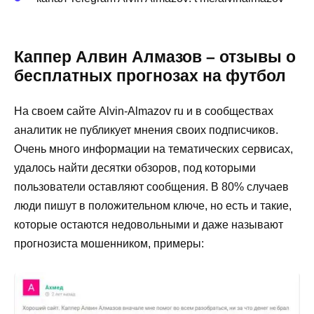
Каппер Алвин Алмазов – отзывы о
бесплатных прогнозах на футбол
На своем сайте Alvin-Almazov ru и в сообществах
аналитик не публикует мнения своих подписчиков.
Очень много информации на тематических сервисах,
удалось найти десятки обзоров, под которыми
пользователи оставляют сообщения. В 80% случаев
люди пишут в положительном ключе, но есть и такие,
которые остаются недовольными и даже называют
прогнозиста мошенником, примеры: