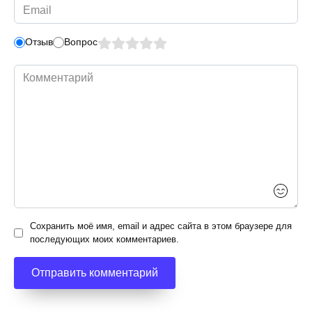
Email
*
Отзыв
Вопрос
Комментарий
Сохранить моё имя, email и адрес сайта в этом браузере для
последующих моих комментариев.