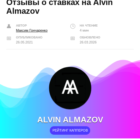
Отзывы о ставках на Alvin
Almazov
АВТОР
НА ЧТЕНИЕ
Максим Гончаренко
4 мин
ОПУБЛИКОВАНО
ОБНОВЛЕНО
26.05.2021
26.03.2026
ALVIN ALMAZOV
РЕЙТИНГ КАППЕРОВ