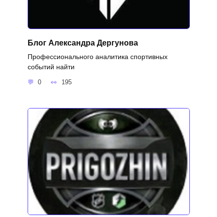
Блог Александра Дергунова
Профессионального аналитика спортивных
событий найти
0
195