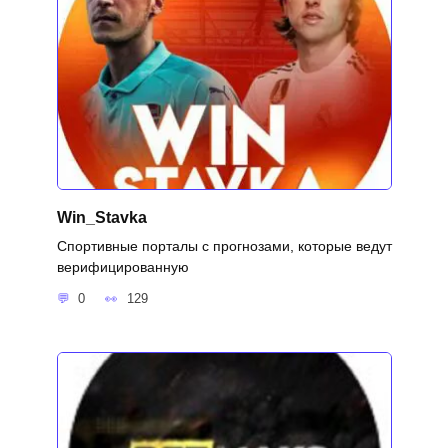
Win_Stavka
Спортивные порталы с прогнозами, которые ведут
верифицированную
0
129