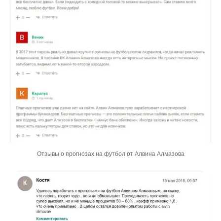
Отзывы о прогнозах на футбол от Алвина Алмазова