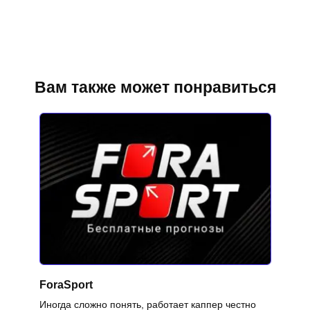
Вам также может понравиться
ForaSport
Иногда сложно понять, работает каппер честно