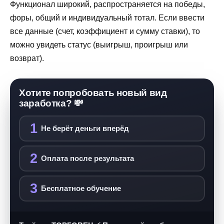
Функционал широкий, распространяется на победы,
форы, общий и индивидуальный тотал. Если ввести
все данные (счет, коэффициент и сумму ставки), то
можно увидеть статус (выигрыш, проигрыш или
возврат).
Хотите попробовать новый вид
заработка? 💸
1
Не берёт деньги вперёд
2
Оплата после результата
3
Бесплатное обучение