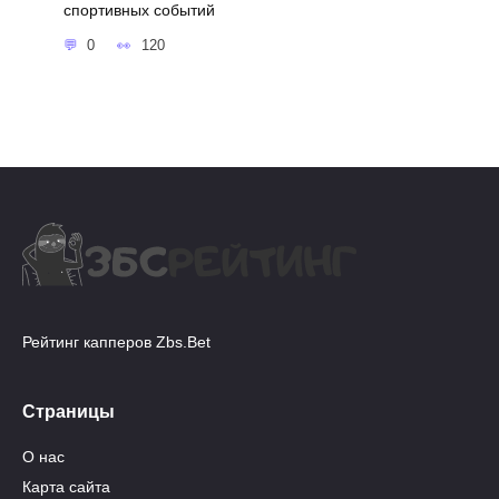
спортивных событий
0
120
Рейтинг капперов Zbs.Bet
Страницы
О нас
Карта сайта