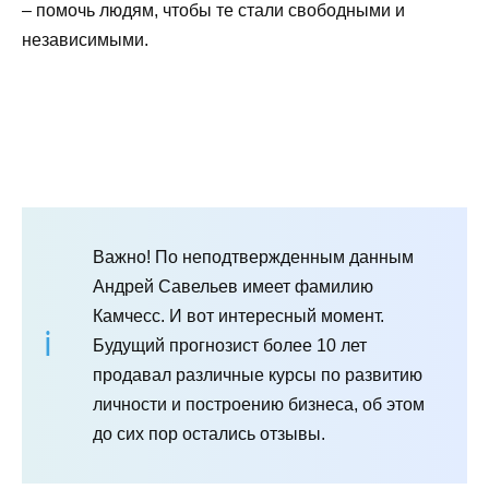
– помочь людям, чтобы те стали свободными и
независимыми.
Важно! По неподтвержденным данным
Андрей Савельев имеет фамилию
Камчесс. И вот интересный момент.
Будущий прогнозист более 10 лет
продавал различные курсы по развитию
личности и построению бизнеса, об этом
до сих пор остались отзывы.