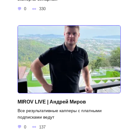
0
330
MIROV LIVE | Андрей Миров
Все результативные капперы с платными
подписками ведут
0
137