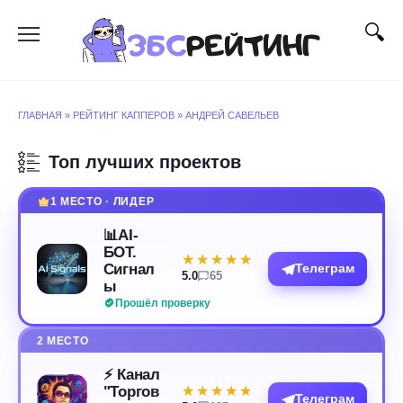
Перейти
к
содержанию
ГЛАВНАЯ
»
РЕЙТИНГ КАППЕРОВ
»
АНДРЕЙ САВЕЛЬЕВ
Топ лучших проектов
1 МЕСТО · ЛИДЕР
📊AI-
БОТ.
★★★★★
★★★★★
Сигнал
Телеграм
5.0
65
ы
Прошёл проверку
2 МЕСТО
⚡️ Канал
"Торгов
★★★★★
★★★★★
Телеграм