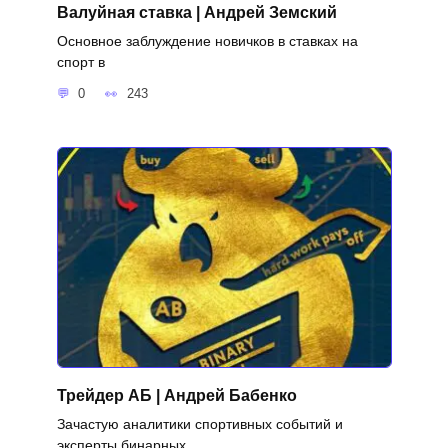
Валуйная ставка | Андрей Земский
Основное заблуждение новичков в ставках на
спорт в
0
243
Трейдер АБ | Андрей Бабенко
Зачастую аналитики спортивных событий и
эксперты бинарных