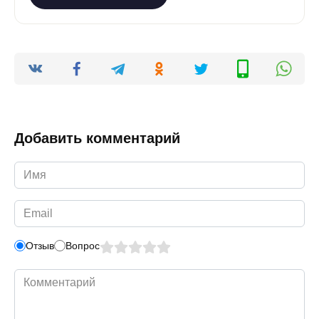
Добавить комментарий
Имя
*
Email
*
Отзыв
Вопрос
Комментарий