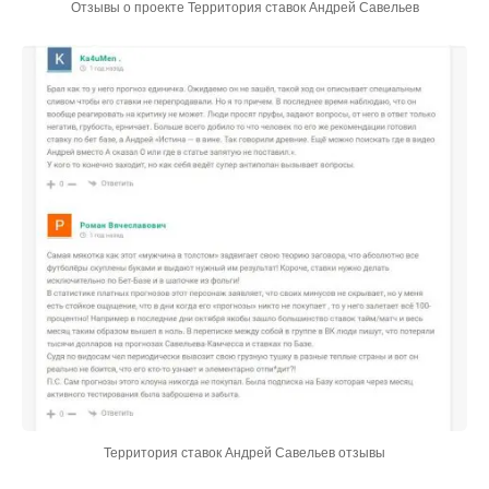
Отзывы о проекте Территория ставок Андрей Савельев
Территория ставок Андрей Савельев отзывы