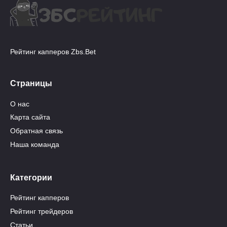
Рейтинг капперов Zbs.Bet
Страницы
О нас
Карта сайта
Обратная связь
Наша команда
Категории
Рейтинг капперов
Рейтинг трейдеров
Статьи