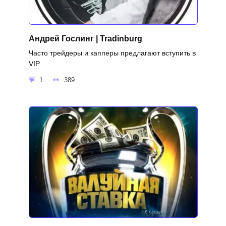
Андрей Гослинг | Tradinburg
Часто трейдеры и капперы предлагают вступить в
VIP
1
389