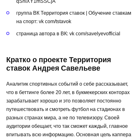
qSnIXY1mSSCjA
группа ВК Территория ставок | Обучение ставкам
на спорт: vk com/tstavok
страница автора в ВК: vk com/savelyevofficial
Кратко о проекте Территория
ставок Андрея Савельеве
Аналитик спортивных событий о себе рассказывает,
что в беттинге более 20 лет, в букмекерских конторах
зарабатывает хорошо и это позволяет постоянно
путешествовать и смотреть футбол на стадионах в
разных странах мира, а не по телевизору. Своей
аудитории обещает, что так сможет каждый, главное
впитывать всю информацию. Основная цель каппера