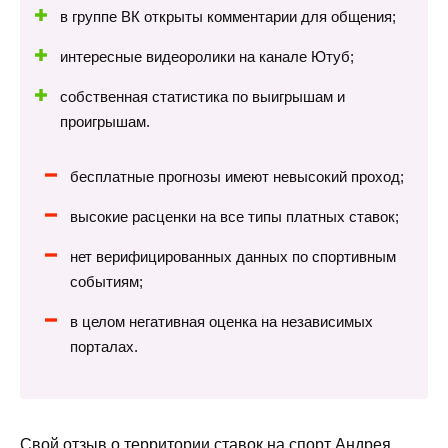
в группе ВК открыты комментарии для общения;
интересные видеоролики на канале Ютуб;
собственная статистика по выигрышам и
проигрышам.
бесплатные прогнозы имеют невысокий проход;
высокие расценки на все типы платных ставок;
нет верифицированных данных по спортивным
событиям;
в целом негативная оценка на независимых
порталах.
Свой отзыв о территории ставок на спорт Андрея