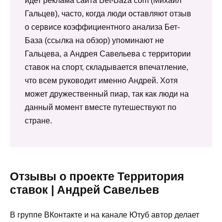
идет реклама сайта Bet-Baza com (Михаил
Гальцев), часто, когда люди оставляют отзыв
о сервисе коэффициентного анализа Бет-
База (ссылка на обзор) упоминают не
Гальцева, а Андрея Савельева с территории
ставок на спорт, складывается впечатление,
что всем руководит именно Андрей. Хотя
может дружественный пиар, так как люди на
данный момент вместе путешествуют по
стране.
Отзывы о проекте Территория
ставок | Андрей Савельев
В группе ВКонтакте и на канале Ютуб автор делает