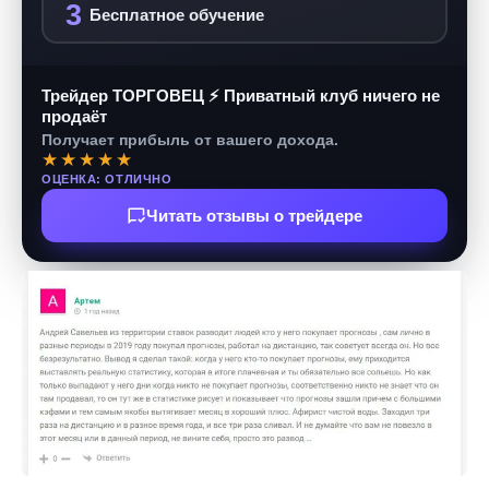
3
Бесплатное обучение
Трейдер ТОРГОВЕЦ ⚡ Приватный клуб ничего не
продаёт
Получает прибыль от вашего дохода.
★★★★★
ОЦЕНКА: ОТЛИЧНО
Читать отзывы о трейдере