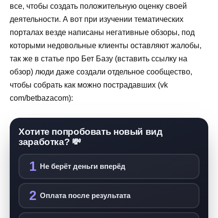
все, чтобы создать положительную оценку своей
деятельности. А вот при изучении тематических
порталах везде написаны негативные обзоры, под
которыми недовольные клиенты оставляют жалобы,
так же в статье про Бет Базу (вставить ссылку на
обзор) люди даже создали отдельное сообщество,
чтобы собрать как можно пострадавших (vk
com/betbazacom):
Хотите попробовать новый вид
заработка? 💸
1
Не берёт деньги вперёд
2
Оплата после результата