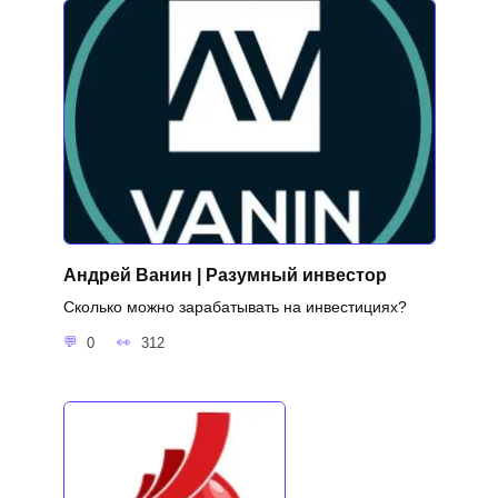
Андрей Ванин | Разумный инвестор
Сколько можно зарабатывать на инвестициях?
0
312