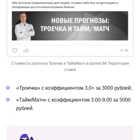
Стоимость прогноза Троечка и Тайм/Матч в группе ВК Территория
ставок
«Троечка» с коэффициентом 3.0+ за 3000 рублей;
«Тайм/Матч» с коэффициентом 3.00-9.00 за 5000
рублей.