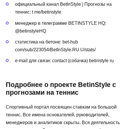
официальный канал BetInStyle | Прогнозы на
теннис: t me/betinstyle
менеджер в телеграмме BETINSTYLE HQ:
@betinstyleHQ
статистика на бетоне: bet-hub
com/sub/223054/BetInStyle.RU.U/stats/
e-mail для связи: contact (собачка) betinstyle ru
Подробнее о проекте BetinStyle с
прогнозами на теннис
Спортивный портал посвящен ставкам на большой
теннис. Все имена основателей, руководителей,
менеджеров и аналитиков скрыты. Вся деятельность