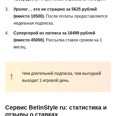
Уролог… это не страшно за 5625 рублей
(вместо 10500).
После оплаты предоставляется
недельная подписка.
Супергерой из латекса за 16499 рублей
(вместо 45000).
Рассылка ставок сроком на 1
месяц.
Чем длительней подписка, тем выгодней
выходит 1 игровой день.
Сервис BetinStyle ru: статистика и
отзывы о ставках