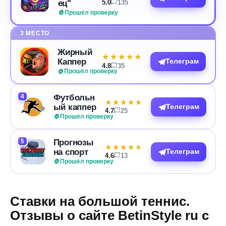
ец"
5.0
135
Прошёл проверку
3 МЕСТО
Жирный
★★★★★
★★★★★
Каппер
Телеграм
4.8
35
Прошёл проверку
4
Футбольн
★★★★★
★★★★★
ый каппер
Телеграм
4.7
25
Прошёл проверку
5
Прогнозы
★★★★★
★★★★★
на спорт
Телеграм
4.6
13
Прошёл проверку
Ставки на большой теннис.
Отзывы о сайте BetinStyle ru с