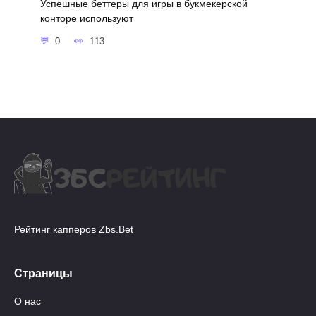
Успешные беттеры для игры в букмекерской
конторе используют
0
113
Рейтинг капперов Zbs.Bet
Страницы
О нас