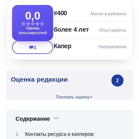
0,0
#400
Место в рейтинге
Оценка
более 4 лет
Опыт работы
пользователей
Капер
Направление
1
Оценка редакции
2
Показать оценку
Содержание
Контакты ресурса и капперов: