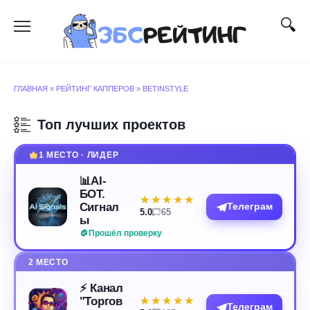
Перейти
к
содержанию
ГЛАВНАЯ
»
РЕЙТИНГ КАППЕРОВ
»
BETINSTYLE
Топ лучших проектов
1 МЕСТО · ЛИДЕР
📊AI-
БОТ.
★★★★★
★★★★★
Сигнал
Телеграм
5.0
65
ы
Прошёл проверку
2 МЕСТО
⚡️ Канал
"Торгов
★★★★★
★★★★★
Телеграм