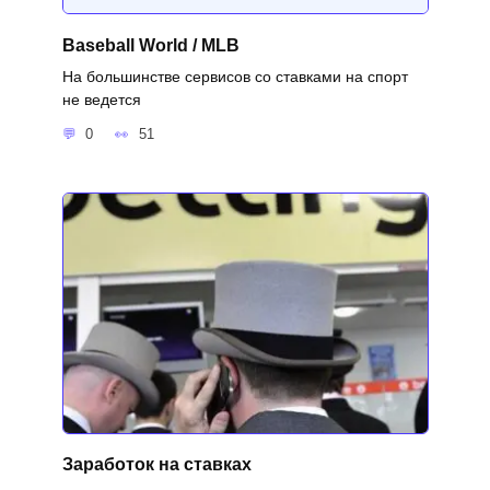
Baseball World / MLB
На большинстве сервисов со ставками на спорт
не ведется
0
51
Заработок на ставках