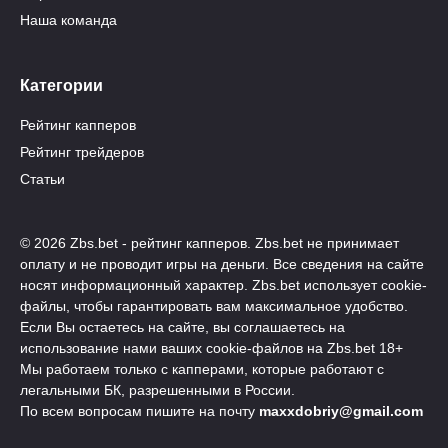
Наша команда
Категории
Рейтинг капперов
Рейтинг трейдеров
Статьи
© 2026 Zbs.bet - рейтинг капперов. Zbs.bet не принимает
оплату и не проводит игры на деньги. Все сведения на сайте
носят информационный характер. Zbs.bet использует cookie-
файлы, чтобы гарантировать вам максимальное удобство.
Если Вы остаетесь на сайте, вы соглашаетесь на
использование нами ваших cookie-файлов на Zbs.bet 18+
Мы работаем только с капперами, которые работают с
легальными БК, разрешенными в России.
По всем вопросам пишите на почту
maxxdobriy@gmail.com