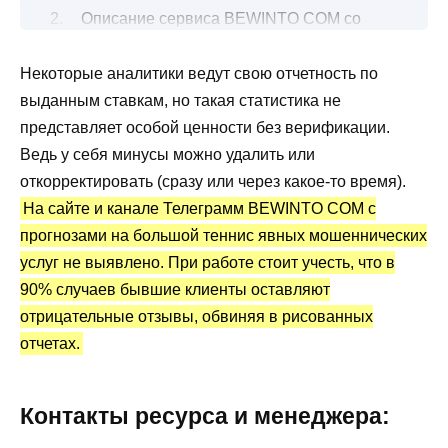
Описание сервиса BEWINTO COM со
ставками на теннис
Некоторые аналитики ведут свою отчетность по
Прогнозы на большой теннис
выданным ставкам, но такая статистика не
Портал BEWINTO COM: статистика и
представляет особой ценности без верификации.
отзывы
Ведь у себя минусы можно удалить или
Преимущества и недостатки
откорректировать (сразу или через какое-то время).
На сайте и канале Телеграмм BEWINTO COM с
прогнозами на большой теннис явных мошеннических
услуг не выявлено. При работе стоит учесть, что в
90% случаев бывшие клиенты оставляют
отрицательные отзывы, обвиняя в рисованных
отчетах.
Контакты ресурса и менеджера: