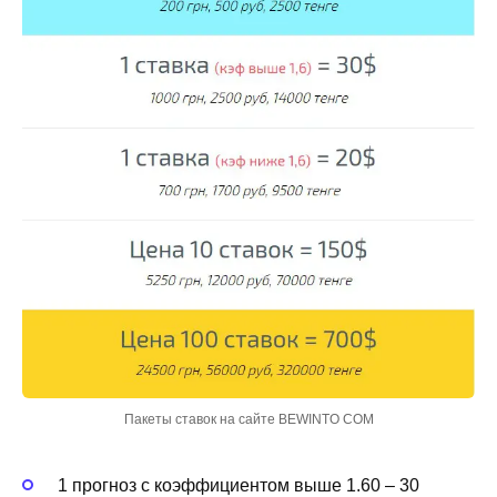
Пакеты ставок на сайте BEWINTO COM
1 прогноз с коэффициентом выше 1.60 – 30