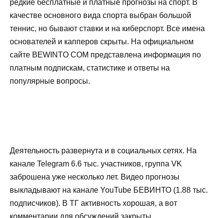
редкие бесплатные и платные прогнозы на спорт. В
качестве основного вида спорта выбран большой
теннис, но бывают ставки и на киберспорт. Все имена
основателей и капперов скрыты. На официальном
сайте BEWINTO COM представлена информация по
платным подпискам, статистике и ответы на
популярные вопросы.
Деятельность развернута и в социальных сетях. На
канале Telegram 6.6 тыс. участников, группа VK
заброшена уже несколько лет. Видео прогнозы
выкладывают на канале YouTube БЕВИНТО (1.88 тыс.
подписчиков). В ТГ активность хорошая, а вот
комментарии для обсуждений закрыты.