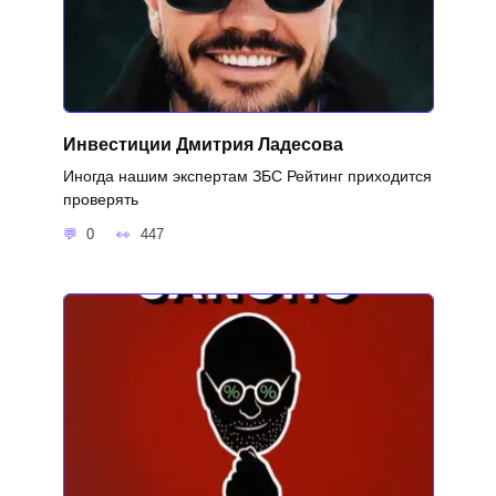
Инвестиции Дмитрия Ладесова
Иногда нашим экспертам ЗБС Рейтинг приходится
проверять
0
447