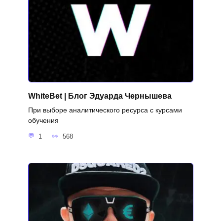
WhiteBet | Блог Эдуарда Чернышева
При выборе аналитического ресурса с курсами
обучения
1
568