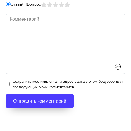
Отзыв
Вопрос
Комментарий
Сохранить моё имя, email и адрес сайта в этом браузере для
последующих моих комментариев.