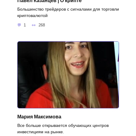
Павел Казанцев | О крипте
Большинство трейдеров с сигналами для торговли
криптовалютой
1
268
Мария Максимова
Все больше открывается обучающих центров
инвестициям на рынке.