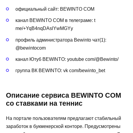
официальный сайт: BEWINTO COM
канал BEWINTO COM в телеграме: t
me/+YqB4nqDAslYwMGYy
профиль администратора Bewinto чат(1):
@bewintocom
канал Ютуб BEWINTO: youtube com/@Bewinto/
группа ВК BEWINTO: vk com/bewinto_bet
Описание сервиса BEWINTO COM
со ставками на теннис
На портале пользователям предлагают стабильный
заработок в букмекерской конторе. Предусмотрены