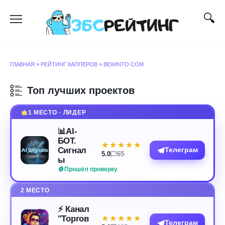
Перейти
к
содержанию
ГЛАВНАЯ
»
РЕЙТИНГ КАППЕРОВ
»
BEWINTO COM
Топ лучших проектов
1 МЕСТО · ЛИДЕР
📊AI-
БОТ.
★★★★★
★★★★★
Сигнал
Телеграм
5.0
65
ы
Прошёл проверку
2 МЕСТО
⚡️ Канал
"Торгов
★★★★★
★★★★★
Телеграм