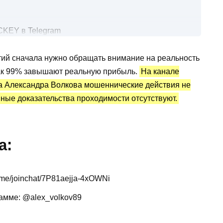
KEY в Telegram
 хоккей
ий сначала нужно обращать внимание на реальность
тистика и отзывы о ставках
 как 99% завышают реальную прибыль.
На канале
 Александра Волкова мошеннические действия не
вные доказательства проходимости отсутствуют.
а:
me/joinchat/7P81aejja-4xOWNi
амме: @alex_volkov89