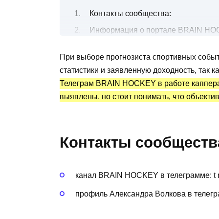
Контакты сообщества:
Информация о портале BRAIN HOC
Бесплатные и платные прогнозы на
При выборе прогнозиста спортивных событ
Канал Telegram BRAIN HOCKEY: ста
статистики и заявленную доходность, так
Преимущества и недостатки
Телеграм BRAIN HOCKEY в работе каппера
выявлены, но стоит понимать, что объекти
Контакты сообществ
канал BRAIN HOCKEY в телеграмме: t 
профиль Александра Волкова в телегр