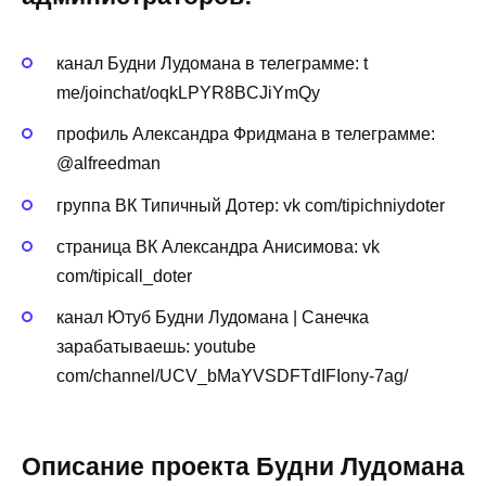
канал Будни Лудомана в телеграмме: t
me/joinchat/oqkLPYR8BCJiYmQy
профиль Александра Фридмана в телеграмме:
@alfreedman
группа ВК Типичный Дотер: vk com/tipichniydoter
страница ВК Александра Анисимова: vk
com/tipicall_doter
канал Ютуб Будни Лудомана | Санечка
зарабатываешь: youtube
com/channel/UCV_bMaYVSDFTdIFIony-7ag/
Описание проекта Будни Лудомана