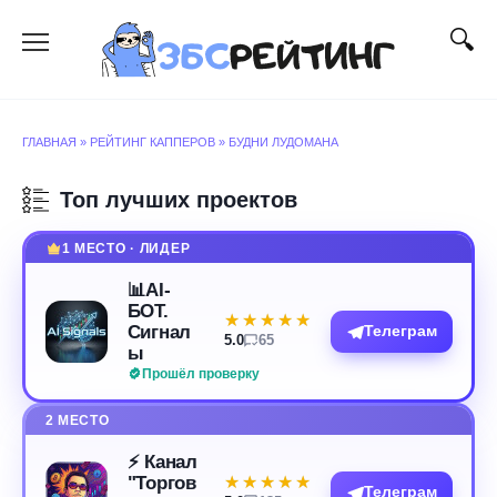
Перейти
к
содержанию
ГЛАВНАЯ
»
РЕЙТИНГ КАППЕРОВ
»
БУДНИ ЛУДОМАНА
Топ лучших проектов
1 МЕСТО · ЛИДЕР
📊AI-
БОТ.
★★★★★
★★★★★
Сигнал
Телеграм
5.0
65
ы
Прошёл проверку
2 МЕСТО
⚡️ Канал
"Торгов
★★★★★
★★★★★
Телеграм