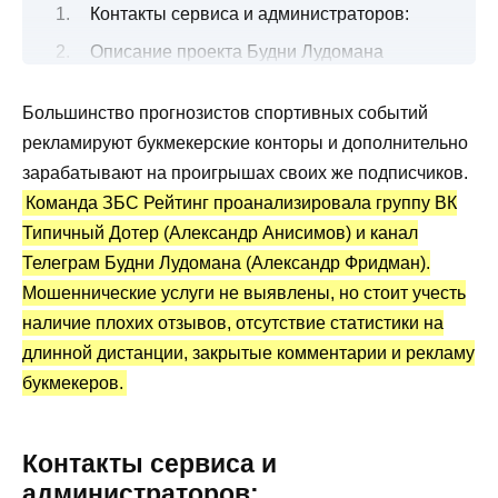
Контакты сервиса и администраторов:
Описание проекта Будни Лудомана
(Александр Фридман)
Большинство прогнозистов спортивных событий
Все о бесплатных ставках от каппера
рекламируют букмекерские конторы и дополнительно
Канал Telegram Будни Лудомана:
зарабатывают на проигрышах своих же подписчиков.
статистика и отзывы
Команда ЗБС Рейтинг проанализировала группу ВК
Преимущества и недостатки
Типичный Дотер (Александр Анисимов) и канал
Телеграм Будни Лудомана (Александр Фридман).
Мошеннические услуги не выявлены, но стоит учесть
наличие плохих отзывов, отсутствие статистики на
длинной дистанции, закрытые комментарии и рекламу
букмекеров.
Контакты сервиса и
администраторов: