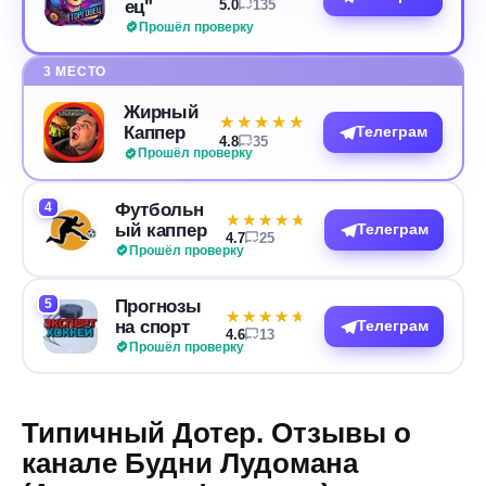
ец"
5.0
135
Прошёл проверку
3 МЕСТО
Жирный
★★★★★
★★★★★
Каппер
Телеграм
4.8
35
Прошёл проверку
4
Футбольн
★★★★★
★★★★★
ый каппер
Телеграм
4.7
25
Прошёл проверку
5
Прогнозы
★★★★★
★★★★★
на спорт
Телеграм
4.6
13
Прошёл проверку
Типичный Дотер. Отзывы о
канале Будни Лудомана