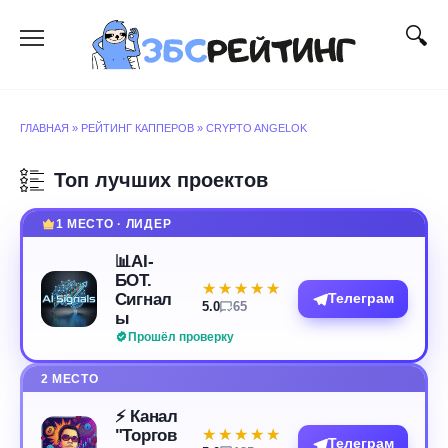
Перейти
к
содержанию
ГЛАВНАЯ
»
РЕЙТИНГ КАППЕРОВ
»
CRYPTO ANGELOK
Топ лучших проектов
1 МЕСТО · ЛИДЕР
📊AI-
БОТ.
★★★★★
★★★★★
Сигнал
Телеграм
5.0
65
ы
Прошёл проверку
2 МЕСТО
⚡️ Канал
"Торгов
★★★★★
★★★★★
Телеграм