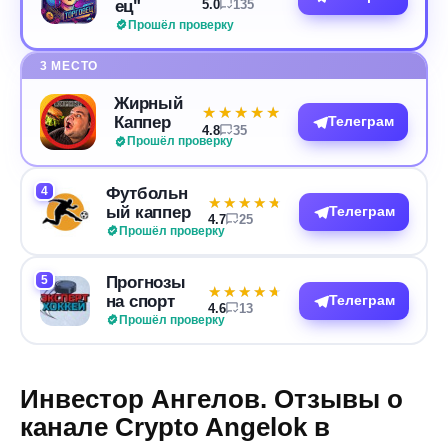
ец"
5.0
135
Прошёл проверку
3 МЕСТО
Жирный
★★★★★
★★★★★
Каппер
Телеграм
4.8
35
Прошёл проверку
4
Футбольн
★★★★★
★★★★★
ый каппер
Телеграм
4.7
25
Прошёл проверку
5
Прогнозы
★★★★★
★★★★★
на спорт
Телеграм
4.6
13
Прошёл проверку
Инвестор Ангелов. Отзывы о
канале Crypto Angelok в