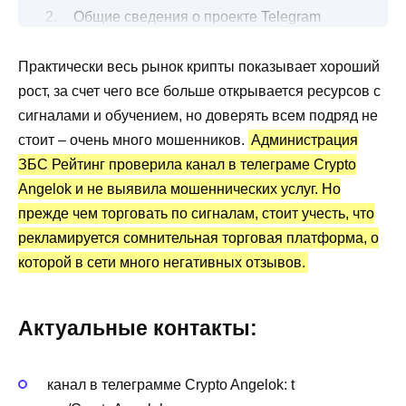
Общие сведения о проекте Telegram
Crypto Angelok
Практически весь рынок крипты показывает хороший
Канал Telegram Crypto Angelok: статистика
рост, за счет чего все больше открывается ресурсов с
и отзывы
сигналами и обучением, но доверять всем подряд не
Преимущества и недостатки
стоит – очень много мошенников.
Администрация
ЗБС Рейтинг проверила канал в телеграме Crypto
Angelok и не выявила мошеннических услуг. Но
прежде чем торговать по сигналам, стоит учесть, что
рекламируется сомнительная торговая платформа, о
которой в сети много негативных отзывов.
Актуальные контакты:
канал в телеграмме Crypto Angelok: t