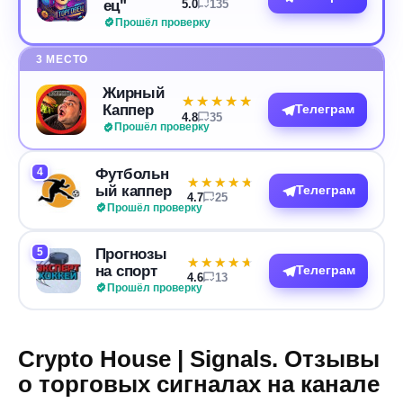
ец"
5.0
135
Прошёл проверку
3 МЕСТО
Жирный
★★★★★
★★★★★
Каппер
Телеграм
4.8
35
Прошёл проверку
4
Футбольн
★★★★★
★★★★★
ый каппер
Телеграм
4.7
25
Прошёл проверку
5
Прогнозы
★★★★★
★★★★★
на спорт
Телеграм
4.6
13
Прошёл проверку
Crypto House | Signals. Отзывы
о торговых сигналах на канале