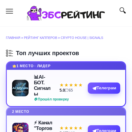
Перейти
к
содержанию
ГЛАВНАЯ
»
РЕЙТИНГ КАППЕРОВ
»
CRYPTO HOUSE | SIGNALS
Топ лучших проектов
1 МЕСТО · ЛИДЕР
📊AI-
БОТ.
★★★★★
★★★★★
Сигнал
Телеграм
5.0
65
ы
Прошёл проверку
2 МЕСТО
⚡️ Канал
"Торгов
★★★★★
★★★★★
Телеграм