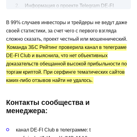
Информация о проекте Telegram DE-FI
Club с сигналами
В 99% случаев инвесторы и трейдеры не ведут даже
Бесплатные и платные сигналы
своей статистики, за счет чего с первого взгляда
Канал Telegram DE-FI Club: статистика и
сложно сказать, проект честный или мошеннический.
отзывы
Команда ЗБС Рейтинг проверила канал в телеграме
Преимущества и недостатки
DE-FI Club и выяснила, что нет объективных
доказательств обещанной высокой прибыльности по
торгам криптой. При серфинге тематических сайтов
каких-либо отзывов найти не удалось.
Контакты сообщества и
менеджера:
канал DE-FI Club в телеграмме: t