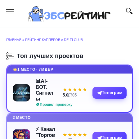
Перейти
к
содержанию
ГЛАВНАЯ
»
РЕЙТИНГ КАППЕРОВ
»
DE-FI CLUB
Топ лучших проектов
1 МЕСТО · ЛИДЕР
📊AI-
БОТ.
★★★★★
★★★★★
Сигнал
Телеграм
5.0
65
ы
Прошёл проверку
2 МЕСТО
⚡️ Канал
"Торгов
★★★★★
★★★★★
Телеграм