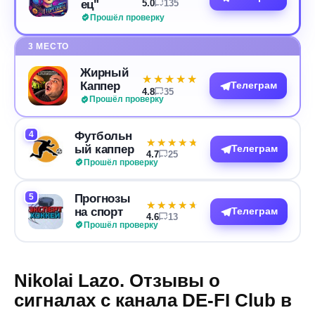
ец"
5.0
135
Прошёл проверку
3 МЕСТО
Жирный
★★★★★
★★★★★
Каппер
Телеграм
4.8
35
Прошёл проверку
4
Футбольн
★★★★★
★★★★★
ый каппер
Телеграм
4.7
25
Прошёл проверку
5
Прогнозы
★★★★★
★★★★★
на спорт
Телеграм
4.6
13
Прошёл проверку
Nikolai Lazo. Отзывы о
сигналах с канала DE-FI Club в