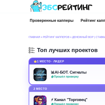
Перейти
к
содержанию
Проверенные капперы
Рейтинг кап
ГЛАВНАЯ
»
РЕЙТИНГ КАППЕРОВ
»
ДЕНЕЖНЫЙ ВОР | СТАВК
Топ лучших проектов
1 МЕСТО · ЛИДЕР
📊AI-БОТ. Сигналы
Прошёл проверку
2 МЕСТО
⚡️ Канал "Торговец"
Прошёл проверку