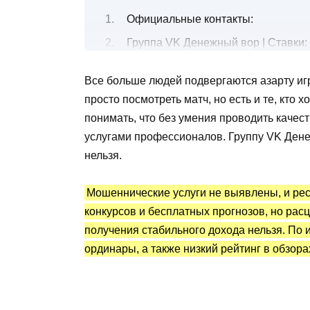
Официальные контакты:
Группа VK Денежный вор | Ставки: 
Прогнозы на спорт: типы, коэффи
Все больше людей подвергаются азарту игры
Конкурсы с денежными призами
просто посмотреть матч, но есть и те, кто 
Платные подписки на футбольные 
понимать, что без умения проводить каче
Канал Telegram Денежный вор | Ста
услугами профессионалов. Группу VK Дене
нельзя.
Преимущества и недостатки
Мошеннические услуги не выявлены, и рес
конкурсов и бесплатных прогнозов, но рас
получения стабильного дохода нельзя. По 
ординары, а также низкий рейтинг в обзора