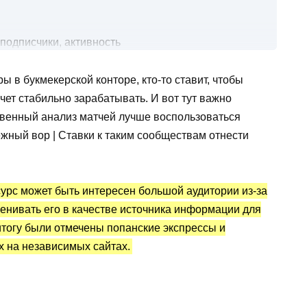
подписчики, активность
циенты
 в букмекерской конторе, кто-то ставит, чтобы
хочет стабильно зарабатывать. И вот тут важно
прогнозы
ственный анализ матчей лучше воспользоваться
вки: статистика и отзывы
жный вор | Ставки к таким сообществам отнести
урс может быть интересен большой аудитории из-за
ценивать его в качестве источника информации для
итогу были отмечены попанские экспрессы и
х на независимых сайтах.