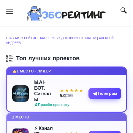
Перейти
к
содержанию
ГЛАВНАЯ
»
РЕЙТИНГ КАППЕРОВ
»
ДОГОВОРНЫЕ МАТЧИ | АЛЕКСЕЙ
АНДРЕЕВ
Топ лучших проектов
1 МЕСТО · ЛИДЕР
📊AI-
БОТ.
★★★★★
★★★★★
Сигнал
Телеграм
5.0
65
ы
Прошёл проверку
2 МЕСТО
⚡️ Канал