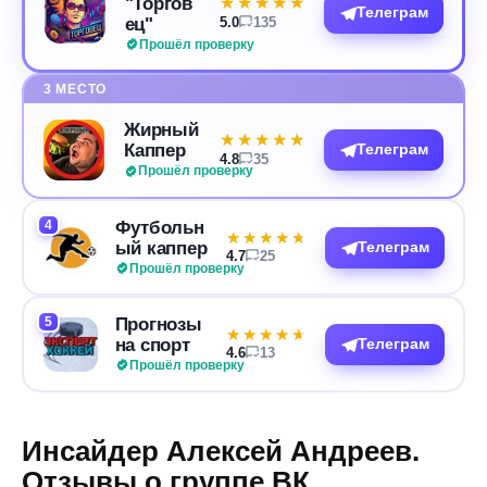
"Торгов
★★★★★
★★★★★
Телеграм
ец"
5.0
135
Прошёл проверку
3 МЕСТО
Жирный
★★★★★
★★★★★
Каппер
Телеграм
4.8
35
Прошёл проверку
4
Футбольн
★★★★★
★★★★★
ый каппер
Телеграм
4.7
25
Прошёл проверку
5
Прогнозы
★★★★★
★★★★★
на спорт
Телеграм
4.6
13
Прошёл проверку
Инсайдер Алексей Андреев.
Отзывы о группе ВК