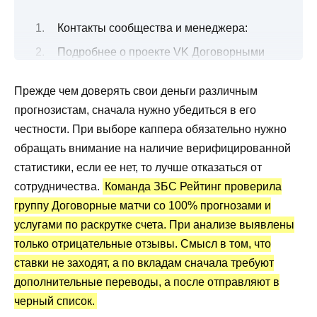
Контакты сообщества и менеджера:
Подробнее о проекте VK Договорными
матчами
Прежде чем доверять свои деньги различным
Все о раскрутке счета и 100% прогнозах
прогнозистам, сначала нужно убедиться в его
Договорные матчи от Алексея Андреева:
честности. При выборе каппера обязательно нужно
статистика и отзывы
обращать внимание на наличие верифицированной
Преимущества и недостатки
статистики, если ее нет, то лучше отказаться от
сотрудничества.
Команда ЗБС Рейтинг проверила
группу Договорные матчи со 100% прогнозами и
услугами по раскрутке счета. При анализе выявлены
только отрицательные отзывы. Смысл в том, что
ставки не заходят, а по вкладам сначала требуют
дополнительные переводы, а после отправляют в
черный список.