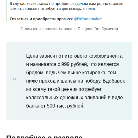
Стоимость прогнозов на канале Telegram Экс-Букмекер
Цена зависит от итогового коэффициента
и начинается с 999 рублей, что является
бредом, ведь чем выше котировка, тем
ниже проход и шансы на победу. Вдобавок
ко всему такой ценник потребует
колоссальных денежных вливаний в виде
банка от 500 тыс. рублей.