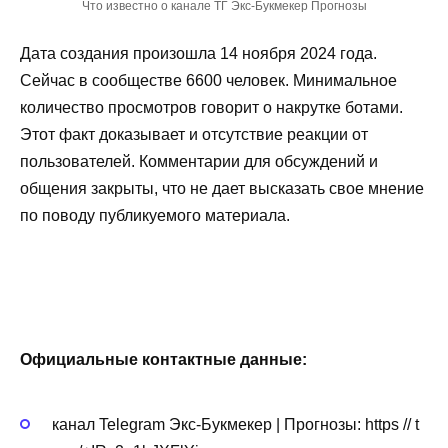
Что известно о канале ТГ Экс-Букмекер Прогнозы
Дата создания произошла 14 ноября 2024 года.
Сейчас в сообществе 6600 человек. Минимальное
количество просмотров говорит о накрутке ботами.
Этот факт доказывает и отсутствие реакции от
пользователей. Комментарии для обсуждений и
общения закрыты, что не дает высказать свое мнение
по поводу публикуемого материала.
Официальные контактные данные:
канал Telegram Экс-Букмекер | Прогнозы: https // t