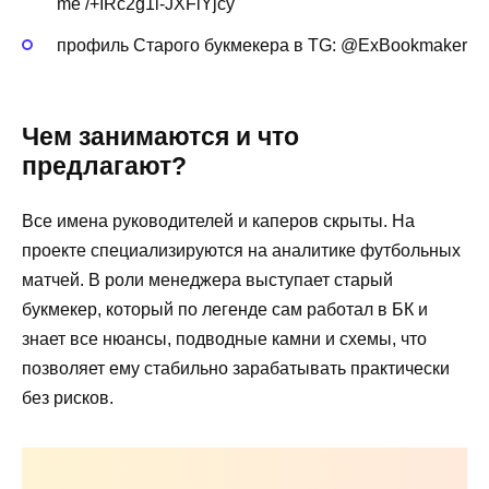
me /+IRc2g1l-JXFlYjcy
профиль Старого букмекера в TG: @ExBookmaker
Чем занимаются и что
предлагают?
Все имена руководителей и каперов скрыты. На
проекте специализируются на аналитике футбольных
матчей. В роли менеджера выступает старый
букмекер, который по легенде сам работал в БК и
знает все нюансы, подводные камни и схемы, что
позволяет ему стабильно зарабатывать практически
без рисков.