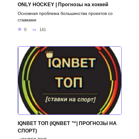
ONLY HOCKEY | Прогнозы на хоккей
Основная проблема большинства проектов со
ставками
0
141
IQNBET ТОП (IQNBET ™| ПРОГНОЗЫ НА
СПОРТ)