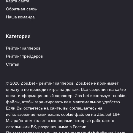
Карта сайта
Обратная связь
Наша команда
Категории
Рейтинг капперов
Рейтинг трейдеров
Статьи
© 2026 Zbs.bet - рейтинг капперов. Zbs.bet не принимает
оплату и не проводит игры на деньги. Все сведения на сайте
носят информационный характер. Zbs.bet использует cookie-
файлы, чтобы гарантировать вам максимальное удобство.
Если Вы остаетесь на сайте, вы соглашаетесь на
использование нами ваших cookie-файлов на Zbs.bet 18+
Мы работаем только с капперами, которые работают с
легальными БК, разрешенными в России.
По всем вопросам пишите на почту
maxxdobriy@gmail.com