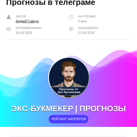
Прогнозы в телеграме
АВТОР
НА ЧТЕНИЕ
Андрей Савчук
5 мин
ОПУБЛИКОВАНО
ОБНОВЛЕНО
24.08.2025
13.04.2026
ЭКС-БУКМЕКЕР | ПРОГНОЗЫ
РЕЙТИНГ КАППЕРОВ