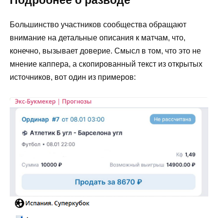
Подробнее о разводе
Большинство участников сообщества обращают
внимание на детальные описания к матчам, что,
конечно, вызывает доверие. Смысл в том, что это не
мнение каппера, а скопированный текст из открытых
источников, вот один из примеров: