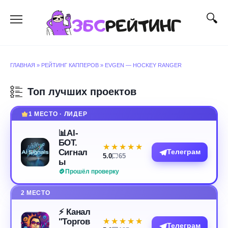
Перейти
к
содержанию
ГЛАВНАЯ
»
РЕЙТИНГ КАППЕРОВ
»
EVGEN — HOCKEY RANGER
Топ лучших проектов
1 МЕСТО · ЛИДЕР
📊AI-
БОТ.
★★★★★
★★★★★
Сигнал
Телеграм
5.0
65
ы
Прошёл проверку
2 МЕСТО
⚡️ Канал
"Торгов
★★★★★
★★★★★
Телеграм