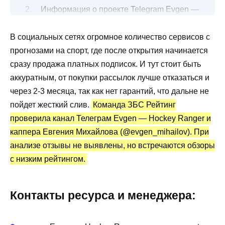
Информация о проекте Telegram Evgen —
Hockey Ranger
В социальных сетях огромное количество сервисов с
Все о ставках на спорт от каппера
прогнозами на спорт, где после открытия начинается
Канал Telegram Evgen — Hockey Ranger:
сразу продажа платных подписок. И тут стоит быть
статистика и отзывы
аккуратным, от покупки рассылок лучше отказаться и
через 2-3 месяца, так как нет гарантий, что дальне не
пойдет жесткий слив.
Команда ЗБС Рейтинг
проверила канал Телеграм Evgen — Hockey Ranger и
каппера Евгения Михайлова (@evgen_mihailov). При
анализе отзывы не выявлены, но встречаются обзоры
с низким рейтингом.
Контакты ресурса и менеджера: