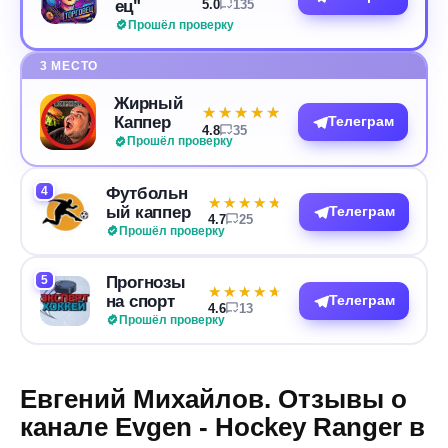
ец"
5.0
135
Прошёл проверку
3 МЕСТО
Жирный
★★★★★
★★★★★
Каппер
Телеграм
4.8
35
Прошёл проверку
4
Футбольн
★★★★★
★★★★★
ый каппер
Телеграм
4.7
25
Прошёл проверку
5
Прогнозы
★★★★★
★★★★★
на спорт
Телеграм
4.6
13
Прошёл проверку
Евгений Михайлов. Отзывы о
канале Evgen - Hockey Ranger в