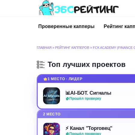
Перейти
к
содержанию
Проверенные капперы
Рейтинг кап
ГЛАВНАЯ
»
РЕЙТИНГ КАППЕРОВ
»
FCK ACADEMY (FINANCE
Топ лучших проектов
1 МЕСТО · ЛИДЕР
📊AI-БОТ. Сигналы
Прошёл проверку
2 МЕСТО
⚡️ Канал "Торговец"
Прошёл проверку