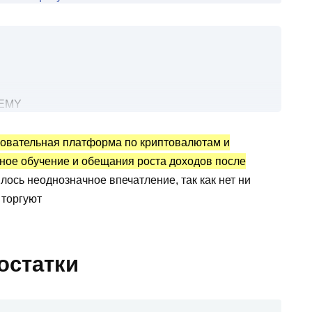
DEMY
ить ценность заранее
овательная платформа по криптовалютам и
тата: чего не хватает?
тное обучение и обещания роста доходов после
чему картинка расходится?
ось неоднозначное впечатление, так как нет ни
 торгуют
остатки