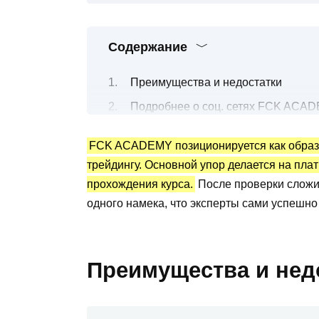
Содержание
Преимущества и недостатки
Подробнее о соц. сетях FCK ACA
Платный курс: почему сложно оцен
FCK ACADEMY позиционируется как образ
Статистика и доказательства резуль
трейдингу. Основной упор делается на пла
Отзывы о курсах FCK ACADEMY: по
прохождения курса.
После проверки сложил
Выводы по обзору
одного намека, что эксперты сами успешно
Преимущества и нед