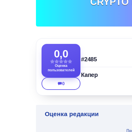
CRYPTO
0,0
#2485
Оценка
пользователей
Капер
0
Оценка редакции
По