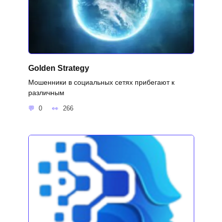
Golden Strategy
Мошенники в социальных сетях прибегают к
различным
0
266