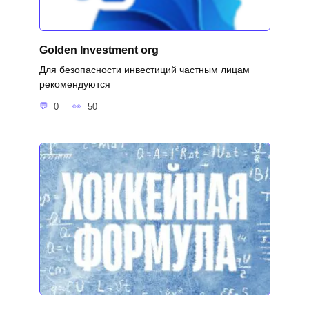
Golden Investment org
Для безопасности инвестиций частным лицам
рекомендуются
0
50