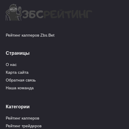
Рейтинг капперов Zbs.Bet
Страницы
О нас
Карта сайта
Обратная связь
Наша команда
Категории
Рейтинг капперов
Рейтинг трейдеров