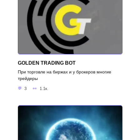
GOLDEN TRADING BOT
При торговле на биржах и у брокеров многие
трейдеры
3
1.1к.