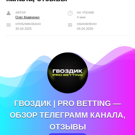
АВТОР
НА ЧТЕНИЕ
Олег Кравченко
4 мин
ОПУБЛИКОВАНО
ОБНОВЛЕНО
30.04.2025
04.04.2026
ГВОЗДИК | PRO BETTING —
ОБЗОР ТЕЛЕГРАММ КАНАЛА,
ОТЗЫВЫ