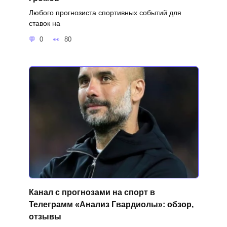
Любого прогнозиста спортивных событий для
ставок на
0
80
Канал с прогнозами на спорт в
Телеграмм «Анализ Гвардиолы»: обзор,
отзывы