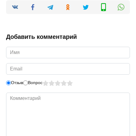
Добавить комментарий
Имя
*
Email
*
Отзыв
Вопрос
Комментарий