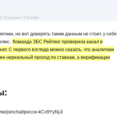
 Хоккеист | Inside
платные
итики, но вот доверять таким данным не стоит, у себя
статистика и отзывы
 плюс.
Команда ЗБС Рейтинг проверила канал в
 нет. С первого взгляда можно сказать, что аналитики
влен нереальный проход по ставкам, а верификации
ы:
 me/joinchat/poccw-kCx9YyNjJi