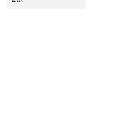
вывел...