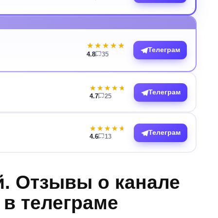
★★★★★
★★★★★
Телеграм
4.8
35
★★★★★
★★★★★
Телеграм
4.7
25
★★★★★
★★★★★
Телеграм
4.6
13
й. Отзывы о канале
e в телеграме