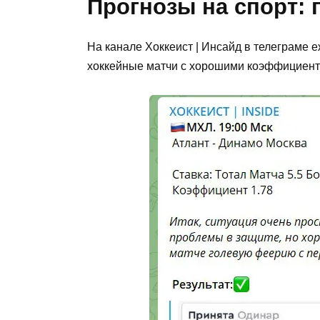
Прогнозы на спорт:
На канале Хоккеист | Инсайд в телеграме
хоккейные матчи с хорошими коэффициент