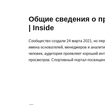
Общие сведения о пр
| Inside
Сообщество создали 24 марта 2021, но пер
имена основателей, менеджеров и аналитик
человек, аудитория проявляет хороший ин
просмотров. Спортивный портал посвящен 