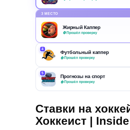
3 МЕСТО
Жирный Каппер
Прошёл проверку
4
Футбольный каппер
Прошёл проверку
5
Прогнозы на спорт
Прошёл проверку
Ставки на хокке
Хоккеист | Insid