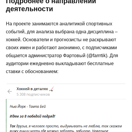
Подробнее о направлении
деятельности
На проекте занимаются аналитикой спортивных
событий, для анализа выбрана одна дисциплина –
хоккей. Основатели и прогнозисты не раскрывают
своих имен и работают анонимно, с подписчиками
общается администратор Фартовый (@farrrtik). Для
аудитории ежедневно выкладывают бесплатные
ставки с обоснованием: