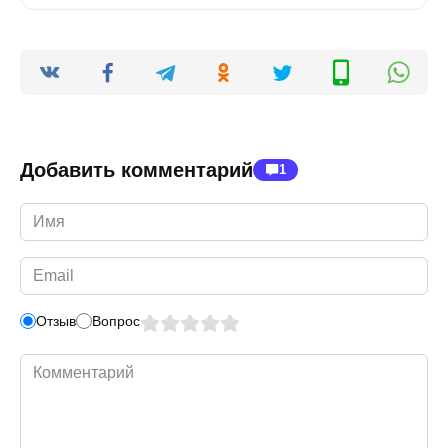
Добавить комментарий
1
Имя
*
Email
*
Отзыв
Вопрос
Комментарий