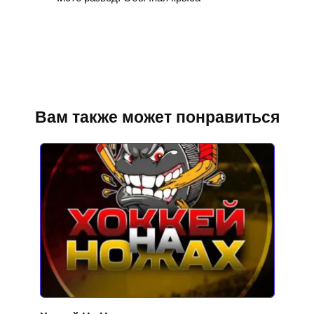
Вам также может понравиться