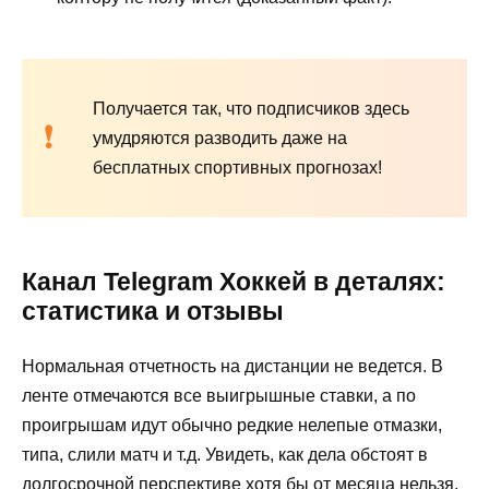
Получается так, что подписчиков здесь
умудряются разводить даже на
бесплатных спортивных прогнозах!
Канал Telegram Хоккей в деталях:
статистика и отзывы
Нормальная отчетность на дистанции не ведется. В
ленте отмечаются все выигрышные ставки, а по
проигрышам идут обычно редкие нелепые отмазки,
типа, слили матч и т.д. Увидеть, как дела обстоят в
долгосрочной перспективе хотя бы от месяца нельзя.