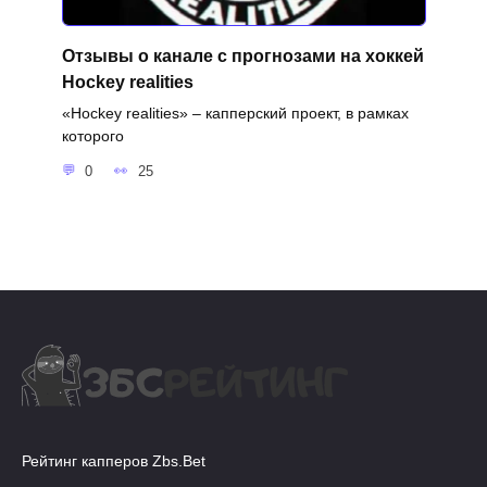
Отзывы о канале с прогнозами на хоккей
Hockey realities
«Hockey realities» – капперский проект, в рамках
которого
0
25
Рейтинг капперов Zbs.Bet