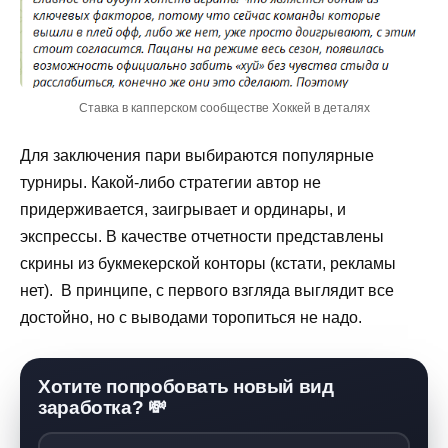
Ставка в капперском сообществе Хоккей в деталях
Для заключения пари выбираются популярные
турниры. Какой-либо стратегии автор не
придерживается, заигрывает и ординары, и
экспрессы. В качестве отчетности представлены
скрины из букмекерской конторы (кстати, рекламы
нет). В принципе, с первого взгляда выглядит все
достойно, но с выводами торопиться не надо.
Хотите попробовать новый вид
заработка? 💸