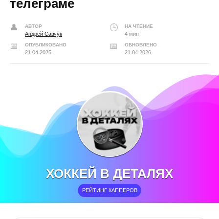
телеграме
АВТОР
НА ЧТЕНИЕ
Андрей Савчук
4 мин
ОПУБЛИКОВАНО
ОБНОВЛЕНО
21.04.2025
21.04.2026
ХОККЕЙ В ДЕТАЛЯХ
РЕЙТИНГ КАППЕРОВ