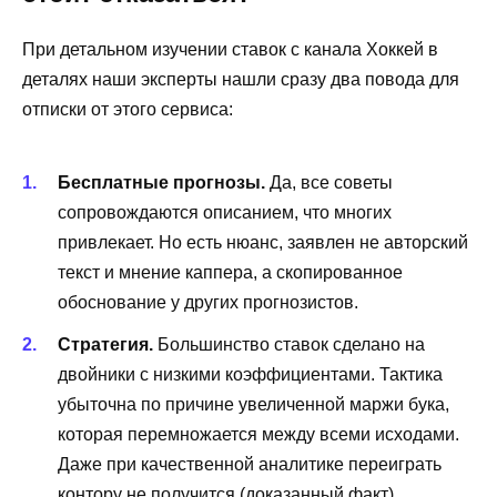
При детальном изучении ставок с канала Хоккей в
деталях наши эксперты нашли сразу два повода для
отписки от этого сервиса:
Бесплатные прогнозы.
Да, все советы
сопровождаются описанием, что многих
привлекает. Но есть нюанс, заявлен не авторский
текст и мнение каппера, а скопированное
обоснование у других прогнозистов.
Стратегия.
Большинство ставок сделано на
двойники с низкими коэффициентами. Тактика
убыточна по причине увеличенной маржи бука,
которая перемножается между всеми исходами.
Даже при качественной аналитике переиграть
контору не получится (доказанный факт).