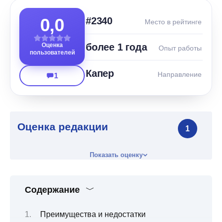
0,0
#2340
Место в рейтинге
Оценка
более 1 года
Опыт работы
пользователей
Капер
Направление
1
Оценка редакции
1
Показать оценку
Содержание
Преимущества и недостатки