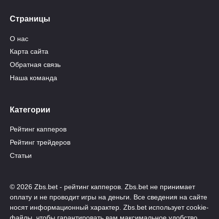
Страницы
О нас
Карта сайта
Обратная связь
Наша команда
Категории
Рейтинг капперов
Рейтинг трейдеров
Статьи
© 2026 Zbs.bet - рейтинг капперов. Zbs.bet не принимает
оплату и не проводит игры на деньги. Все сведения на сайте
носят информационный характер. Zbs.bet использует cookie-
файлы, чтобы гарантировать вам максимальное удобство.