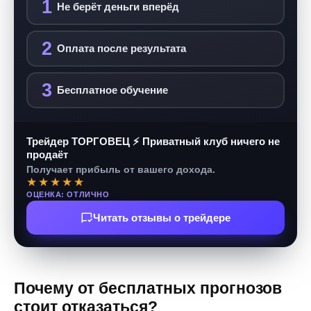
1
Не берёт деньги вперёд
2
Оплата после результата
3
Бесплатное обучение
Трейдер ТОРГОВЕЦ ⚡ Приватный клуб ничего не
продаёт
Получает прибыль от вашего дохода.
★★★★★
ОЦЕНКА: ОТЛИЧНО
Читать отзывы о трейдере
Почему от бесплатных прогнозов
стоит отказаться?