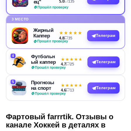
ец"
5.0
135
Прошёл проверку
3 МЕСТО
Жирный
★★★★★
★★★★★
Каппер
Телеграм
4.8
35
Прошёл проверку
4
Футбольн
★★★★★
★★★★★
ый каппер
Телеграм
4.7
25
Прошёл проверку
5
Прогнозы
★★★★★
★★★★★
на спорт
Телеграм
4.6
13
Прошёл проверку
Фартовый farrrtik. Отзывы о
канале Хоккей в деталях в