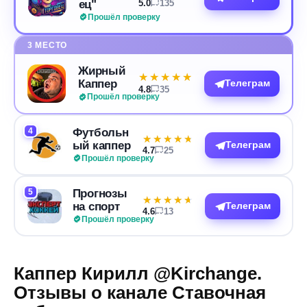
ец"
5.0
135
Прошёл проверку
3 МЕСТО
Жирный
★★★★★
★★★★★
Каппер
Телеграм
4.8
35
Прошёл проверку
4
Футбольн
★★★★★
★★★★★
ый каппер
Телеграм
4.7
25
Прошёл проверку
5
Прогнозы
★★★★★
★★★★★
на спорт
Телеграм
4.6
13
Прошёл проверку
Каппер Кирилл @Kirchange.
Отзывы о канале Ставочная