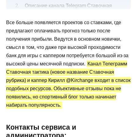
Описание канала Telegram Ставочная
рубрика
Все больше появляется проектов со ставками, где
Ставки на хоккей: бесплатные и платные
предлагают оплачивать прогноз только после
Канал Telegram Ставочная рубрика:
получения прибыли. Ведутся в основном новички,
статистика и отзывы
смысл в том, что даже при высокой проходимости
Преимущества и недостатки
банк для игры с каппером потребуется большой из-за
высокой цены месячной подписки.
Канал Телеграмм
Ставочная тактика (новое название Ставочная
рубрика) и каппер Кирилл @Kirchange входит в список
подобных ресурсов. Объективные отзывы пока не
появились, но спортивный блог только начинает
набирать популярность.
Контакты сервиса и
администратора: