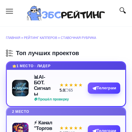
Перейти
к
содержанию
ГЛАВНАЯ
»
РЕЙТИНГ КАППЕРОВ
»
СТАВОЧНАЯ РУБРИКА
Топ лучших проектов
1 МЕСТО · ЛИДЕР
📊AI-
БОТ.
★★★★★
★★★★★
Сигнал
Телеграм
5.0
65
ы
Прошёл проверку
2 МЕСТО
⚡️ Канал
"Торгов
★★★★★
★★★★★
Телеграм