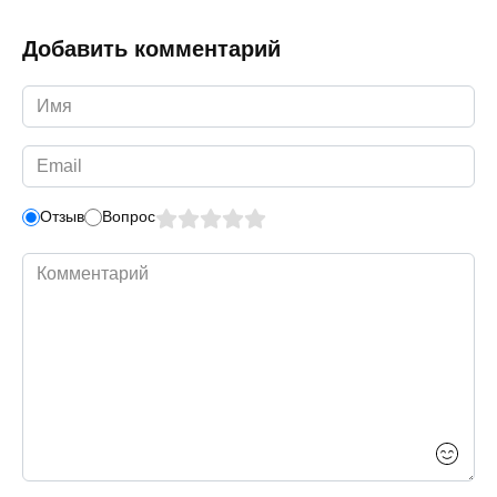
Добавить комментарий
Имя
*
Email
*
Отзыв
Вопрос
Комментарий