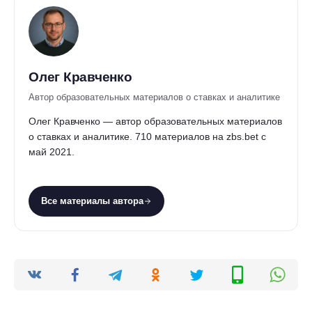
Олег Кравченко
Автор образовательных материалов о ставках и аналитике
Олег Кравченко — автор образовательных материалов
о ставках и аналитике. 710 материалов на zbs.bet с
май 2021.
Все материалы автора