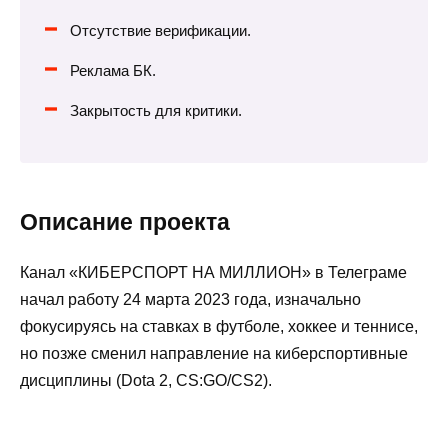
Отсутствие верификации.
Реклама БК.
Закрытость для критики.
Описание проекта
Канал «КИБЕРСПОРТ НА МИЛЛИОН» в Телеграме
начал работу 24 марта 2023 года, изначально
фокусируясь на ставках в футболе, хоккее и теннисе,
но позже сменил направление на киберспортивные
дисциплины (Dota 2, CS:GO/CS2).