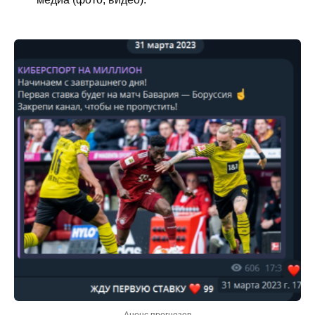
Анонс прогнозов