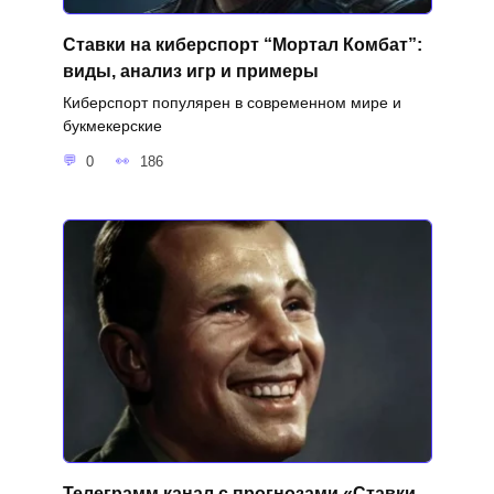
Ставки на киберспорт “Мортал Комбат”:
виды, анализ игр и примеры
Киберспорт популярен в современном мире и
букмекерские
0
186
Телеграмм канал с прогнозами «Ставки