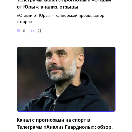
от Юры»: анализ, отзывы
«Ставки от Юры» – капперский проект, автор
которого
0
21
Канал с прогнозами на спорт в
Телеграмм «Анализ Гвардиолы»: обзор,