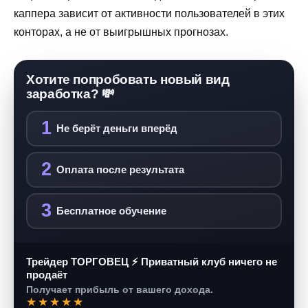
каппера зависит от активности пользователей в этих
конторах, а не от выигрышных прогнозах.
Хотите попробовать новый вид
заработка? 💸
1
Не берёт деньги вперёд
2
Оплата после результата
3
Бесплатное обучение
Трейдер ТОРГОВЕЦ ⚡ Приватный клуб ничего не
продаёт
Получает прибыль от вашего дохода.
★★★★★