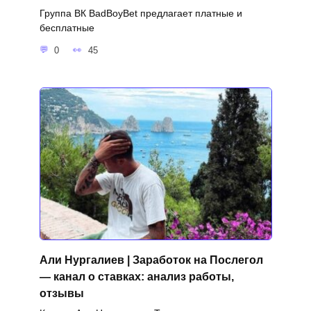
Группа ВК BadBoyBet предлагает платные и
бесплатные
0
45
Али Нургалиев | Заработок на Послегол
— канал о ставках: анализ работы,
отзывы