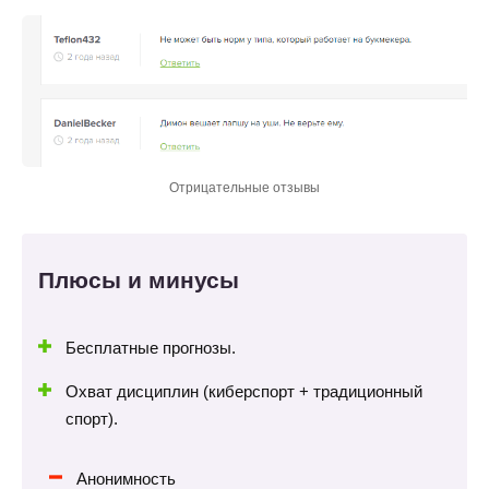
Отрицательные отзывы
Плюсы и минусы
Бесплатные прогнозы.
Охват дисциплин (киберспорт + традиционный
спорт).
Анонимность