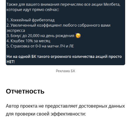
Реклама БК
Отчетность
Автор проекта не предоставляет достоверных данных
для проверки своей эффективности: