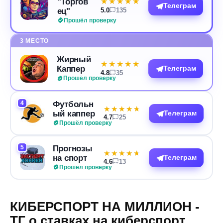
"Торгов
★★★★★
★★★★★
Телеграм
ец"
5.0
135
Прошёл проверку
3 МЕСТО
Жирный
★★★★★
★★★★★
Каппер
Телеграм
4.8
35
Прошёл проверку
4
Футбольн
★★★★★
★★★★★
ый каппер
Телеграм
4.7
25
Прошёл проверку
5
Прогнозы
★★★★★
★★★★★
на спорт
Телеграм
4.6
13
Прошёл проверку
КИБЕРСПОРТ НА МИЛЛИОН -
ТГ о ставках на киберспорт