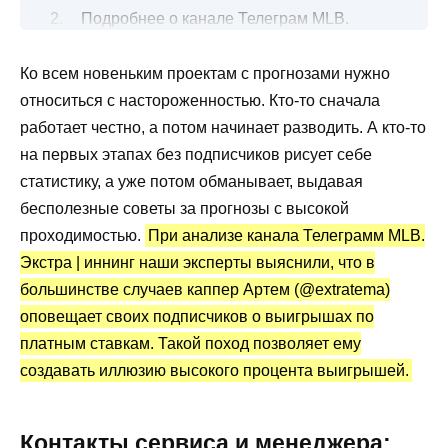
Подробнее о канале Телеграм MLB.
Экстра | иннинг
Ко всем новеньким проектам с прогнозами нужно
Прогнозы на бейсбольные матчи
относиться с настороженностью. Кто-то сначала
Канал Telegram MLB. Экстра | иннинг:
работает честно, а потом начинает разводить. А кто-то
статистика и отзывы
на первых этапах без подписчиков рисует себе
Преимущества и недостатки
статистику, а уже потом обманывает, выдавая
бесполезные советы за прогнозы с высокой
проходимостью.
При анализе канала Телеграмм MLB.
Экстра | иннинг наши эксперты выяснили, что в
большинстве случаев каппер Артем (@extratema)
оповещает своих подписчиков о выигрышах по
платным ставкам. Такой поход позволяет ему
создавать иллюзию высокого процента выигрышей.
Контакты сервиса и менеджера: