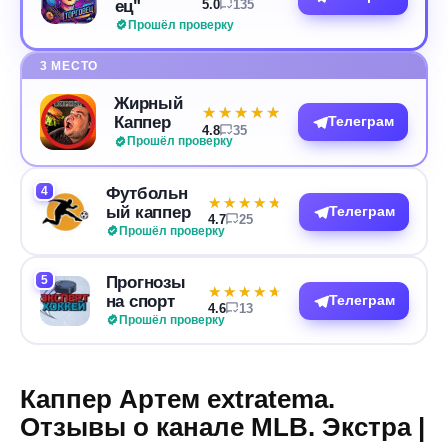
ец"
5.0
135
Прошёл проверку
3 МЕСТО
Жирный
★★★★★
★★★★★
Каппер
Телеграм
4.8
35
Прошёл проверку
4
Футбольн
★★★★★
★★★★★
ый каппер
Телеграм
4.7
25
Прошёл проверку
5
Прогнозы
★★★★★
★★★★★
на спорт
Телеграм
4.6
13
Прошёл проверку
Каппер Артем extratema.
Отзывы о канале MLB. Экстра |