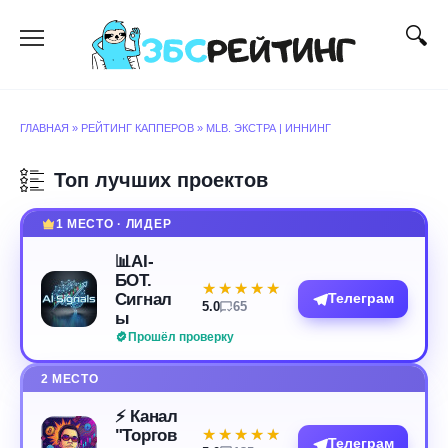
Перейти
к
содержанию
ГЛАВНАЯ
»
РЕЙТИНГ КАППЕРОВ
»
MLB. ЭКСТРА | ИННИНГ
Топ лучших проектов
1 МЕСТО · ЛИДЕР
📊AI-
БОТ.
★★★★★
★★★★★
Сигнал
Телеграм
5.0
65
ы
Прошёл проверку
2 МЕСТО
⚡️ Канал
"Торгов
★★★★★
★★★★★
Телеграм