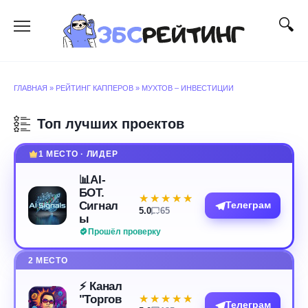
Перейти
к
содержанию
ГЛАВНАЯ
»
РЕЙТИНГ КАППЕРОВ
»
МУХТОВ – ИНВЕСТИЦИИ
Топ лучших проектов
1 МЕСТО · ЛИДЕР
📊AI-
БОТ.
★★★★★
★★★★★
Сигнал
Телеграм
5.0
65
ы
Прошёл проверку
2 МЕСТО
⚡️ Канал
"Торгов
★★★★★
★★★★★
Телеграм