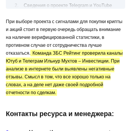
Сведения о проекте Telegram и YouTube
Ильнур Мухтов – Инвестиции
При выборе проекта с сигналами для покупки крипты
Все о торговых сигналах от трейдера
и акций стоит в первую очередь обращать внимание
Канал Telegram и YouTube Мухтов –
на наличие верифицированной статистики, в
Инвестиции: статистика и отзывы
противном случае от сотрудничества лучше
Преимущества и недостатки
отказаться.
Команда ЗБС Рейтинг проверила каналы
Ютуб и Телеграм Ильнур Мухтов – Инвестиции. При
анализе в интернете были выявлены негативные
отзывы. Смысл в том, что все хорошо только на
словах, а на деле нет даже своей подробной
отчетности по сделкам.
Контакты ресурса и менеджера: