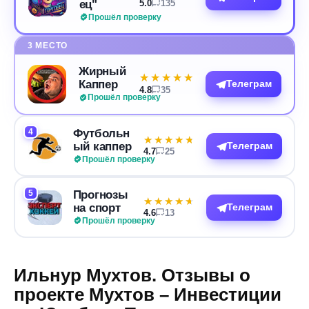
ец"
5.0
135
Прошёл проверку
3 МЕСТО
Жирный
★★★★★
★★★★★
Каппер
Телеграм
4.8
35
Прошёл проверку
4
Футбольн
★★★★★
★★★★★
ый каппер
Телеграм
4.7
25
Прошёл проверку
5
Прогнозы
★★★★★
★★★★★
на спорт
Телеграм
4.6
13
Прошёл проверку
Ильнур Мухтов. Отзывы о
проекте Мухтов – Инвестиции