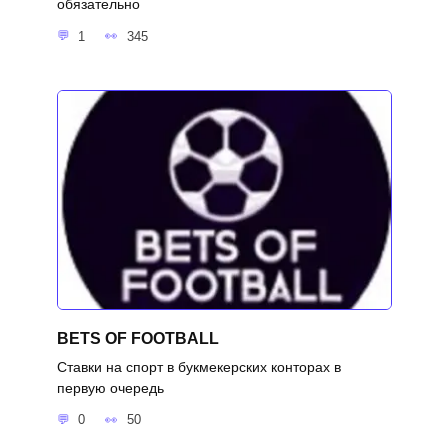
обязательно
1
345
BETS OF FOOTBALL
Ставки на спорт в букмекерских конторах в
первую очередь
0
50