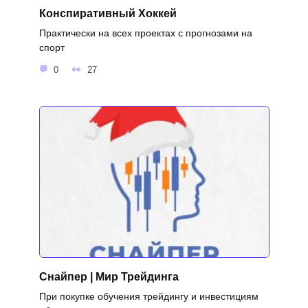
Конспиративный Хоккей
Практически на всех проектах с прогнозами на
спорт
0
27
Снайпер | Мир Трейдинга
При покупке обучения трейдингу и инвестициям