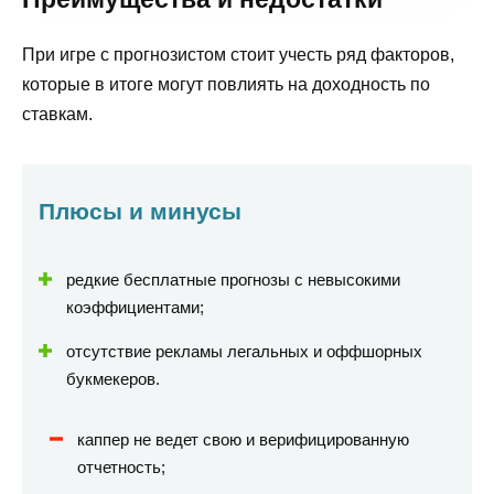
При игре с прогнозистом стоит учесть ряд факторов,
которые в итоге могут повлиять на доходность по
ставкам.
Плюсы и минусы
редкие бесплатные прогнозы с невысокими
коэффициентами;
отсутствие рекламы легальных и оффшорных
букмекеров.
каппер не ведет свою и верифицированную
отчетность;