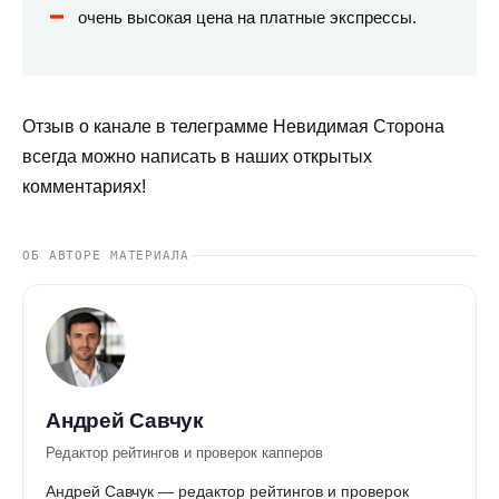
очень высокая цена на платные экспрессы.
Отзыв о канале в телеграмме Невидимая Сторона
всегда можно написать в наших открытых
комментариях!
ОБ АВТОРЕ МАТЕРИАЛА
Андрей Савчук
Редактор рейтингов и проверок капперов
Андрей Савчук — редактор рейтингов и проверок