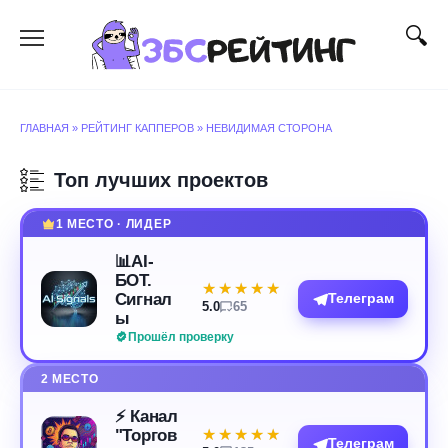
Перейти
к
содержанию
ГЛАВНАЯ
»
РЕЙТИНГ КАППЕРОВ
»
НЕВИДИМАЯ СТОРОНА
Топ лучших проектов
1 МЕСТО · ЛИДЕР
📊AI-
БОТ.
★★★★★
★★★★★
Сигнал
Телеграм
5.0
65
ы
Прошёл проверку
2 МЕСТО
⚡️ Канал
"Торгов
★★★★★
★★★★★
Телеграм