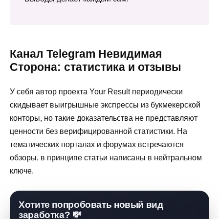
Канал Telegram Невидимая
Сторона: статистика и отзывы
У себя автор проекта Your Result периодически
скидывает выигрышные экспрессы из букмекерской
конторы, но такие доказательства не представляют
ценности без верифицированной статистики. На
тематических порталах и форумах встречаются
обзоры, в принципе статьи написаны в нейтральном
ключе.
Хотите попробовать новый вид
заработка? 💸