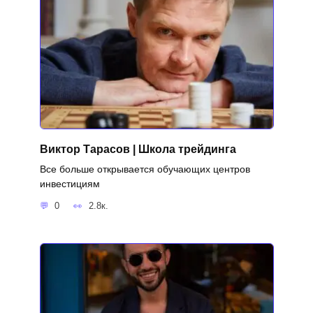
Виктор Тарасов | Школа трейдинга
Все больше открывается обучающих центров
инвестициям
0
2.8к.