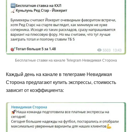
Бесплатные ставки на канале Telegram Невидимая Сторона
Каждый день на канале в телеграме Невидимая
Сторона предлагают купить экспрессы, стоимость
зависит от коэффициента: