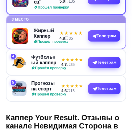
ец"
5.0
135
Прошёл проверку
3 МЕСТО
Жирный
★★★★★
★★★★★
Каппер
Телеграм
4.8
35
Прошёл проверку
4
Футбольн
★★★★★
★★★★★
ый каппер
Телеграм
4.7
25
Прошёл проверку
5
Прогнозы
★★★★★
★★★★★
на спорт
Телеграм
4.6
13
Прошёл проверку
Каппер Your Result. Отзывы о
канале Невидимая Сторона в