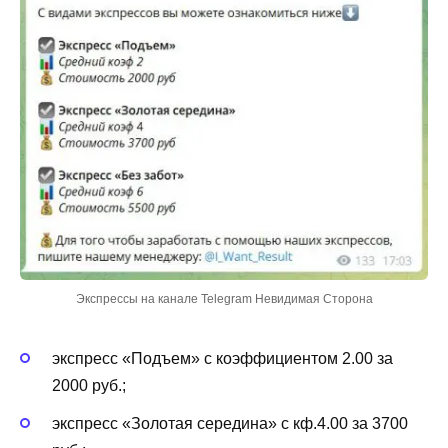
Экспрессы на канале Telegram Невидимая Сторона
экспресс «Подъем» с коэффициентом 2.00 за
2000 руб.;
экспресс «Золотая середина» с кф.4.00 за 3700