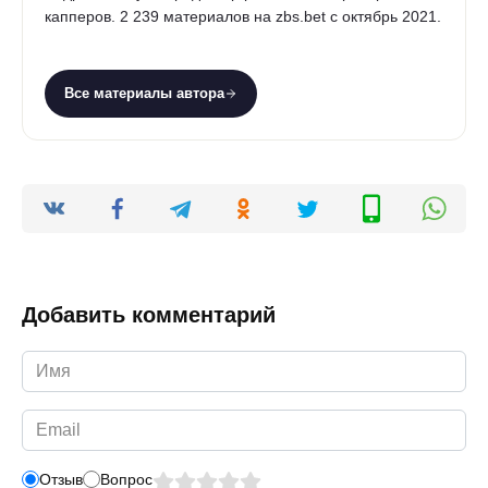
капперов. 2 239 материалов на zbs.bet с октябрь 2021.
Все материалы автора
Добавить комментарий
Имя
*
Email
*
Отзыв
Вопрос