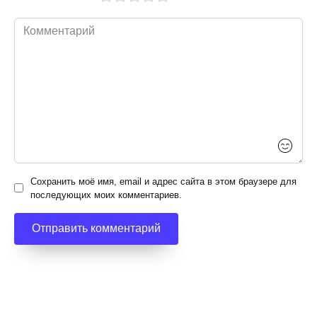
Комментарий
Сохранить моё имя, email и адрес сайта в этом браузере для
последующих моих комментариев.