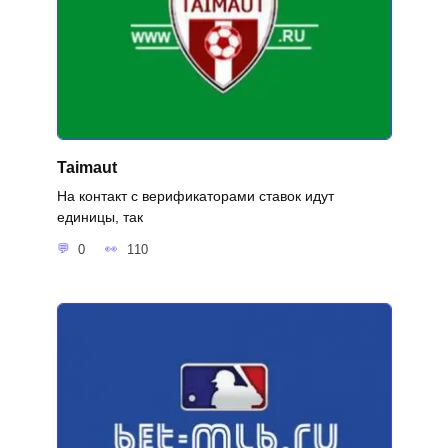
Taimaut
На контакт с верификаторами ставок идут
единицы, так
0
110