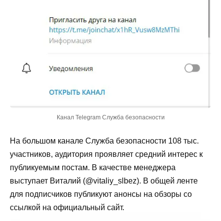
Канал Telegram Служба безопасности
На большом канале Служба безопасности 108 тыс.
участников, аудитория проявляет средний интерес к
публикуемым постам. В качестве менеджера
выступает Виталий (@vitaliy_slbez). В общей ленте
для подписчиков публикуют анонсы на обзоры со
ссылкой на официальный сайт.