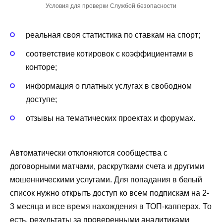
Условия для проверки Службой безопасности
реальная своя статистика по ставкам на спорт;
соответствие котировок с коэффициентами в
конторе;
информация о платных услугах в свободном
доступе;
отзывы на тематических проектах и форумах.
Автоматически отклоняются сообщества с
договорными матчами, раскрутками счета и другими
мошенническими услугами. Для попадания в белый
список нужно открыть доступ ко всем подпискам на 2-
3 месяца и все время нахождения в ТОП-капперах. То
есть, результаты за проверенными аналитиками