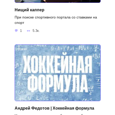
Нищий каппер
При поиске спортивного портала со ставками на
спорт
1
5.3к.
Андрей Федотов | Хоккейная формула