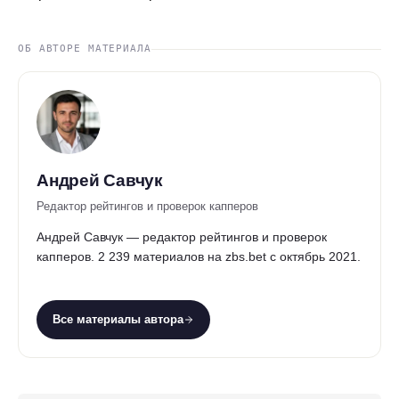
ОБ АВТОРЕ МАТЕРИАЛА
Андрей Савчук
Редактор рейтингов и проверок капперов
Андрей Савчук — редактор рейтингов и проверок
капперов. 2 239 материалов на zbs.bet с октябрь 2021.
Все материалы автора