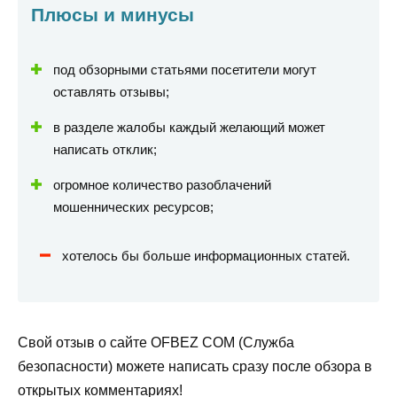
Плюсы и минусы
под обзорными статьями посетители могут
оставлять отзывы;
в разделе жалобы каждый желающий может
написать отклик;
огромное количество разоблачений
мошеннических ресурсов;
хотелось бы больше информационных статей.
Свой отзыв о сайте OFBEZ COM (Служба
безопасности) можете написать сразу после обзора в
открытых комментариях!