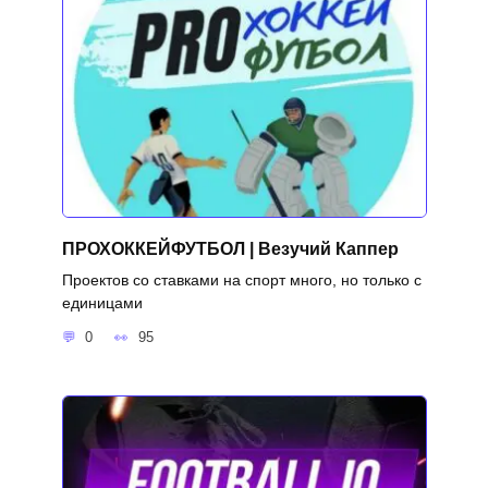
ПРОХОККЕЙФУТБОЛ | Везучий Каппер
Проектов со ставками на спорт много, но только с
единицами
0
95