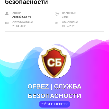
безопасности
АВТОР
НА ЧТЕНИЕ
Андрей Савчук
3 мин
ОПУБЛИКОВАНО
ОБНОВЛЕНО
28.04.2022
09.04.2026
OFBEZ | СЛУЖБА
БЕЗОПАСНОСТИ
РЕЙТИНГ КАППЕРОВ