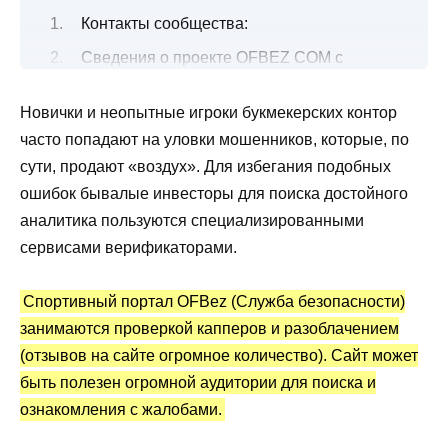
Контакты сообщества:
Сведения о проекте OFBEZ COM с
рейтингом капперов
Новички и неопытные игроки букмекерских контор
Как проходит проверка прогнозистов?
часто попадают на уловки мошенников, которые, по
Преимущества и недостатки
сути, продают «воздух». Для избегания подобных
ошибок бывалые инвесторы для поиска достойного
аналитика пользуются специализированными
сервисами верификаторами.
Спортивный портал OFBez (Служба безопасности)
занимаются проверкой капперов и разоблачением
(отзывов на сайте огромное количество). Сайт может
быть полезен огромной аудитории для поиска и
ознакомления с жалобами.