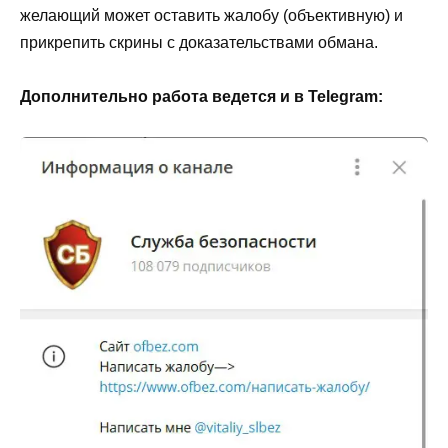
желающий может оставить жалобу (объективную) и
прикрепить скрины с доказательствами обмана.
Дополнительно работа ведется и в
Telegram
: