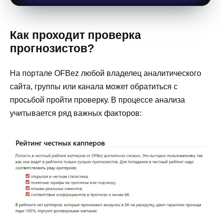
Как проходит проверка
прогнозистов?
На портале OFBez любой владелец аналитического
сайта, группы или канала может обратиться с
просьбой пройти проверку. В процессе анализа
учитывается ряд важных факторов: