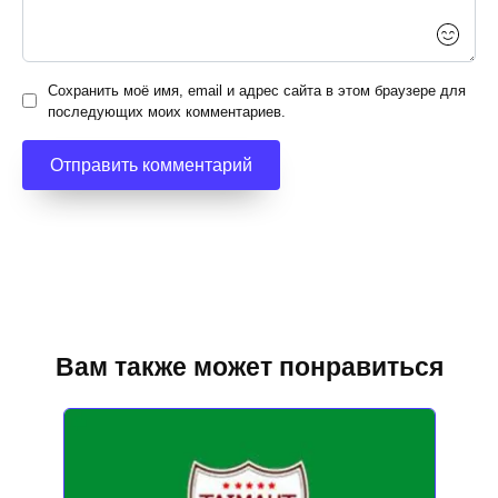
Сохранить моё имя, email и адрес сайта в этом браузере для
последующих моих комментариев.
Вам также может понравиться