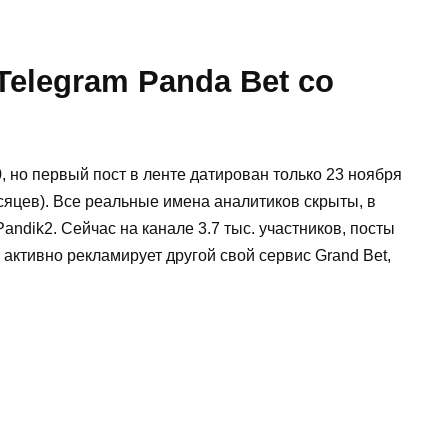
Telegram Panda Bet со
 но первый пост в ленте датирован только 23 ноября
есяцев). Все реальные имена аналитиков скрыты, в
dik2. Сейчас на канале 3.7 тыс. участников, посты
активно рекламирует другой свой сервис Grand Bet,