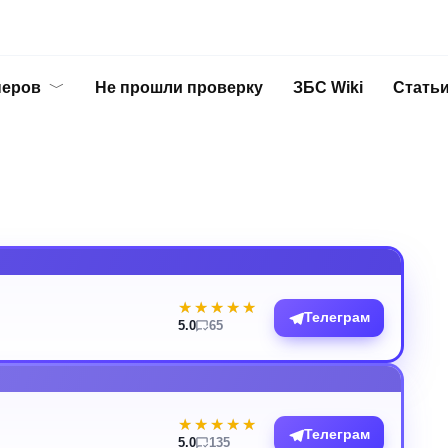
перов
Не прошли проверку
ЗБС Wiki
Стать
★★★★★
★★★★★
Телеграм
5.0
65
★★★★★
★★★★★
Телеграм
5.0
135