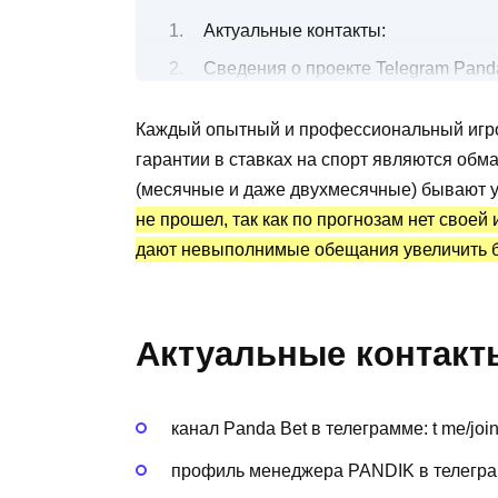
Актуальные контакты:
Сведения о проекте Telegram Panda
Ставки на спорт: бесплатные и пл
Каждый опытный и профессиональный игрок
Канал Telegram Panda Bet: статист
гарантии в ставках на спорт являются обм
Преимущества и недостатки
(месячные и даже двухмесячные) бывают у
не прошел, так как по прогнозам нет своей
дают невыполнимые обещания увеличить ба
Актуальные контакт
канал Panda Bet в телеграмме: t me/jo
профиль менеджера PANDIK в телегр