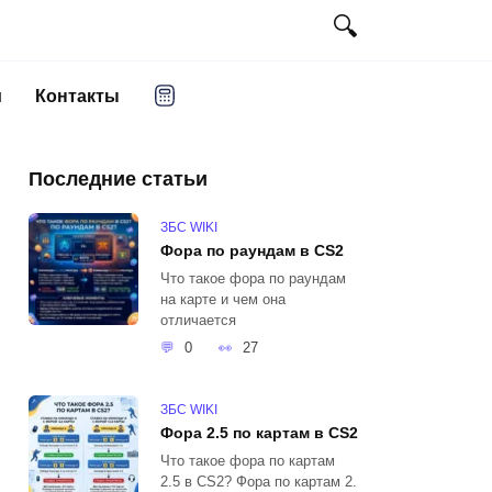
и
Контакты
Последние статьи
ЗБС WIKI
Фора по раундам в CS2
Что такое фора по раундам
на карте и чем она
отличается
0
27
ЗБС WIKI
Фора 2.5 по картам в CS2
Что такое фора по картам
2.5 в CS2? Фора по картам 2.