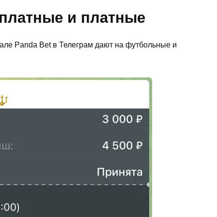
сплатные и платные
але Panda Bet в Телеграм дают на футбольные и