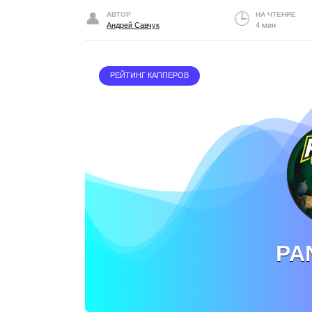
АВТОР
НА ЧТЕНИЕ
Андрей Савчук
4 мин
РЕЙТИНГ КАППЕРОВ
PA