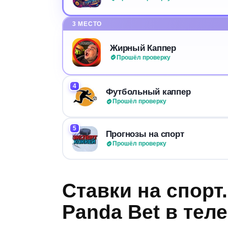
3 МЕСТО
Жирный Каппер
Прошёл проверку
4
Футбольный каппер
Прошёл проверку
5
Прогнозы на спорт
Прошёл проверку
Ставки на спорт
Panda Bet в тел