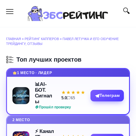
Перейти
к
содержанию
ГЛАВНАЯ
»
РЕЙТИНГ КАППЕРОВ
»
ПАВЕЛ ЛЕТУЧКА И ЕГО ОБУЧЕНИЕ
ТРЕЙДИНГУ, ОТЗЫВЫ
Топ лучших проектов
1 МЕСТО · ЛИДЕР
📊AI-
БОТ.
★★★★★
★★★★★
Сигнал
Телеграм
5.0
65
ы
Прошёл проверку
2 МЕСТО
⚡️ Канал