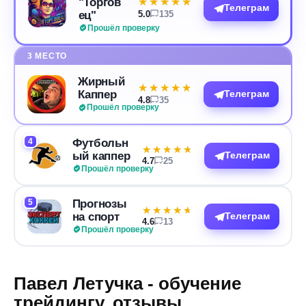
"Торгов
★★★★★
★★★★★
Телеграм
ец"
5.0
135
Прошёл проверку
3 МЕСТО
Жирный
★★★★★
★★★★★
Каппер
Телеграм
4.8
35
Прошёл проверку
4
Футбольн
★★★★★
★★★★★
ый каппер
Телеграм
4.7
25
Прошёл проверку
5
Прогнозы
★★★★★
★★★★★
на спорт
Телеграм
4.6
13
Прошёл проверку
Павел Летучка - обучение
трейдингу, отзывы