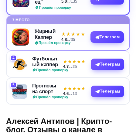
ец"
5.0
135
Прошёл проверку
3 МЕСТО
Жирный
★★★★★
★★★★★
Каппер
Телеграм
4.8
35
Прошёл проверку
4
Футбольн
★★★★★
★★★★★
ый каппер
Телеграм
4.7
25
Прошёл проверку
5
Прогнозы
★★★★★
★★★★★
на спорт
Телеграм
4.6
13
Прошёл проверку
Алексей Антипов | Крипто-
блог. Отзывы о канале в