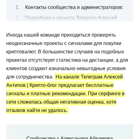
Контакты сообщества и администраторов:
Подробнее о проекте Telegram Алексей
Антипов | Крипто-блог
Иногда нашей команде приходиться проверять
Все о торговых сигналах от трейдера
неоднозначные проекты с сигналами для покупки
Канал Telegram Алексей Антипов | Крипто-
криптовалют. В большинстве случаев на подобных
блог: статистика и отзывы
проектах отсутствует статистика на дистанции, а для
Преимущества и недостатки
клиентов создают изначально невыгодные условия
для сотрудничества.
На канале Телеграм Алексей
Антипов | Крипто-блог предлагает бесплатные
сигналы и платные рекомендации. При серфинге в
сети сложилась общая негативная оценка, хотя
отзывов найти не удалось.
Сообщество с Александра Абрамова