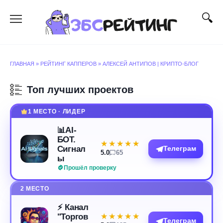
Перейти
к
содержанию
ГЛАВНАЯ
»
РЕЙТИНГ КАППЕРОВ
»
АЛЕКСЕЙ АНТИПОВ | КРИПТО-БЛОГ
Топ лучших проектов
1 МЕСТО · ЛИДЕР
📊AI-
БОТ.
★★★★★
★★★★★
Сигнал
Телеграм
5.0
65
ы
Прошёл проверку
2 МЕСТО
⚡️ Канал
"Торгов
★★★★★
★★★★★
Телеграм