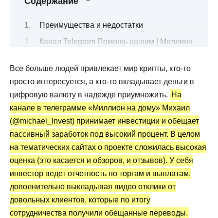
Содержание
Преимущества и недостатки
Канал Telegram Помощь нашим | Миллион
на дому: подписчики, активность
Все больше людей привлекает мир крипты, кто-то
Чем занимается трейдер Михаил
просто интересуется, а кто-то вкладывает деньги в
@michael_lnvest?
цифровую валюту в надежде приумножить.
На
Сколько обещают по вкладам в крипту?
канале в телеграмме «Миллион на дому» Михаил
Канал Телеграмм Помощь нашим |
(@michael_lnvest) принимает инвестиции и обещает
Миллион на дому: статистика и отзывы
пассивный заработок под высокий процент. В целом
Какой можно сделать вывод по обзору?
на тематических сайтах о проекте сложилась высокая
оценка (это касается и обзоров, и отзывов). У себя
инвестор ведет отчетность по торгам и выплатам,
дополнительно выкладывая видео отклики от
довольных клиентов, которые по итогу
сотрудничества получили обещанные переводы.