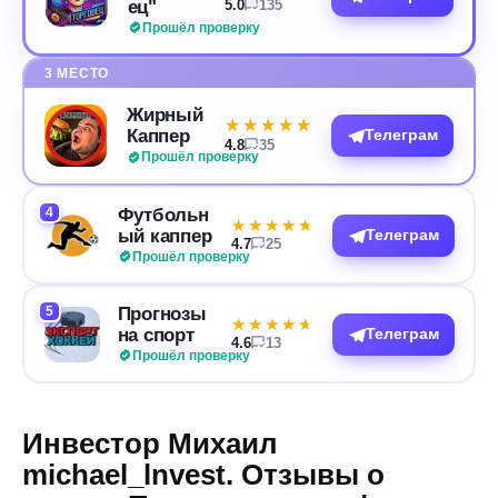
ец"
5.0
135
Прошёл проверку
3 МЕСТО
Жирный
★★★★★
★★★★★
Каппер
Телеграм
4.8
35
Прошёл проверку
4
Футбольн
★★★★★
★★★★★
ый каппер
Телеграм
4.7
25
Прошёл проверку
5
Прогнозы
★★★★★
★★★★★
на спорт
Телеграм
4.6
13
Прошёл проверку
Инвестор Михаил
michael_lnvest. Отзывы о