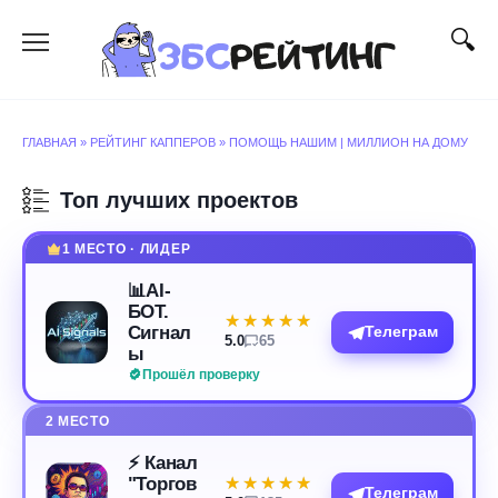
Перейти
к
содержанию
ГЛАВНАЯ
»
РЕЙТИНГ КАППЕРОВ
»
ПОМОЩЬ НАШИМ | МИЛЛИОН НА ДОМУ
Топ лучших проектов
1 МЕСТО · ЛИДЕР
📊AI-
БОТ.
★★★★★
★★★★★
Сигнал
Телеграм
5.0
65
ы
Прошёл проверку
2 МЕСТО
⚡️ Канал
"Торгов
★★★★★
★★★★★
Телеграм