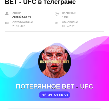
ВЕТ - UFC в телеграме
АВТОР
НА ЧТЕНИЕ
Андрей Савчук
4 мин
ОПУБЛИКОВАНО
ОБНОВЛЕНО
28.10.2021
01.04.2026
ПОТЕРЯННОЕ ВЕТ - UFC
РЕЙТИНГ КАППЕРОВ