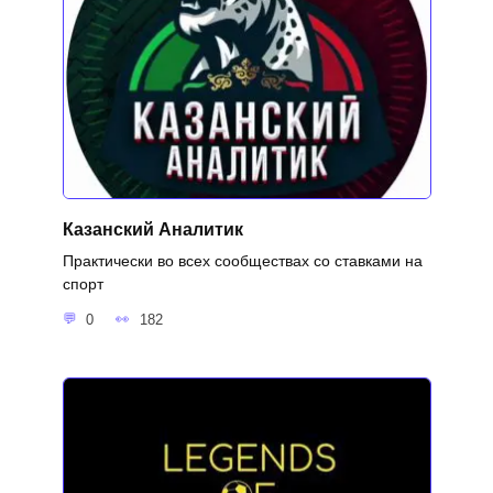
Казанский Аналитик
Практически во всех сообществах со ставками на
спорт
0
182