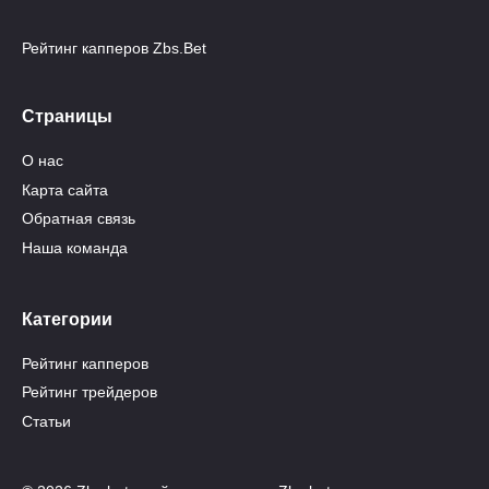
Рейтинг капперов Zbs.Bet
Страницы
О нас
Карта сайта
Обратная связь
Наша команда
Категории
Рейтинг капперов
Рейтинг трейдеров
Статьи