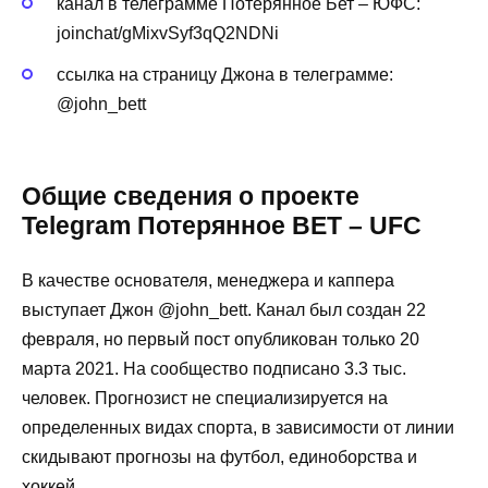
канал в телеграмме Потерянное Бет – ЮФС:
joinchat/gMixvSyf3qQ2NDNi
ссылка на страницу Джона в телеграмме:
@john_bett
Общие сведения о проекте
Telegram Потерянное ВЕТ – UFC
В качестве основателя, менеджера и каппера
выступает Джон @john_bett. Канал был создан 22
февраля, но первый пост опубликован только 20
марта 2021. На сообщество подписано 3.3 тыс.
человек. Прогнозист не специализируется на
определенных видах спорта, в зависимости от линии
скидывают прогнозы на футбол, единоборства и
хоккей.