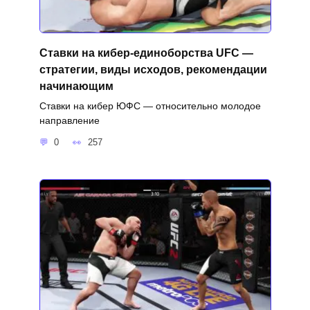
Ставки на кибер-единоборства UFC —
стратегии, виды исходов, рекомендации
начинающим
Ставки на кибер ЮФС — относительно молодое
направление
0
257