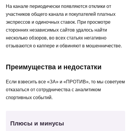
На канале периодически появляются отклики от
участников общего канала и покупателей платных
экспрессов и одиночных ставок. При просмотре
сторонних независимых сайтов удалось найти
несколько обзоров, во всех статьях негативно
отзываются о каппере и обвиняют в мошенничестве.
Преимущества и недостатки
Если взвесить все «ЗА» и «ПРОТИВ», то мы советуем
отказаться от сотрудничества с аналитиком
спортивных событий.
Плюсы и минусы