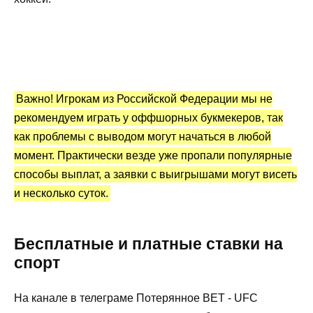
Важно! Игрокам из Российской Федерации мы не
рекомендуем играть у оффшорных букмекеров, так
как проблемы с выводом могут начаться в любой
момент. Практически везде уже пропали популярные
способы выплат, а заявки с выигрышами могут висеть
и несколько суток.
Бесплатные и платные ставки на
спорт
На канале в телеграме Потерянное ВЕТ - UFC