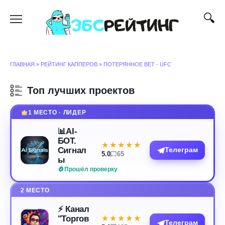
Перейти
к
содержанию
ГЛАВНАЯ
»
РЕЙТИНГ КАППЕРОВ
»
ПОТЕРЯННОЕ ВЕТ - UFC
Топ лучших проектов
1 МЕСТО · ЛИДЕР
📊AI-
БОТ.
★★★★★
★★★★★
Сигнал
Телеграм
5.0
65
ы
Прошёл проверку
2 МЕСТО
⚡️ Канал
"Торгов
★★★★★
★★★★★
Телеграм