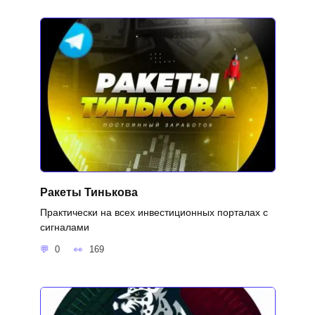
Ракеты Тинькова
Практически на всех инвестиционных порталах с
сигналами
0
169