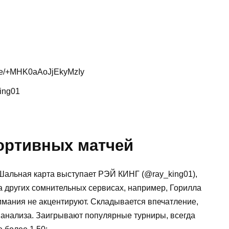
 me/+MHK0aAoJjEkyMzIy
ing01
портивных матчей
 Шальная карта выступает РЭЙ КИНГ (@ray_king01),
 других сомнительных сервисах, например, Горилла
имания не акцентируют. Складывается впечатление,
бо анализа. Заигрывают популярные турниры, всегда