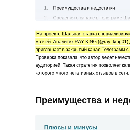
Преимущества и недостатки
Сведения о канале в телеграме Ша
Все об аналитике спортивных матч
На проекте Шальная ставка специализиру
Как можно увеличить банк до 100 ты
матчей. Аналитик RAY KING (@ray_king01)
Канал Telegram Шальная ставка: ст
приглашает в закрытый канал Телеграмм с
Стоит ли ставить с аналитиком? – 
Проверка показала, что автор ведет нечес
аудиторией. Такая стратегия позволяет ка
которого много негативных отзывов в сети.
Преимущества и нед
Плюсы и минусы