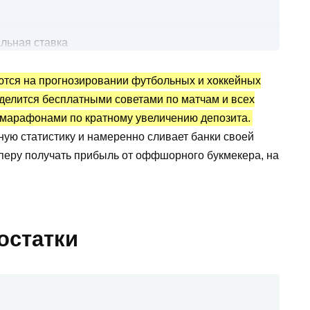
льная ставка
ей
ются на прогнозировании футбольных и хоккейных
с. руб.?
 делится бесплатными советами по матчам и всех
атистика и отзывы
 марафонами по кратному увеличению депозита.
вывод по обзору
тную статистику и намеренно сливает банки своей
пперу получать прибыль от оффшорного букмекера, на
остатки