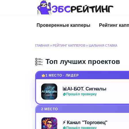
Перейти
к
содержанию
Проверенные капперы
Рейтинг кап
ГЛАВНАЯ
»
РЕЙТИНГ КАППЕРОВ
»
ШАЛЬНАЯ СТАВКА
Топ лучших проектов
1 МЕСТО · ЛИДЕР
📊AI-БОТ. Сигналы
Прошёл проверку
2 МЕСТО
⚡️ Канал "Торговец"
Прошёл проверку