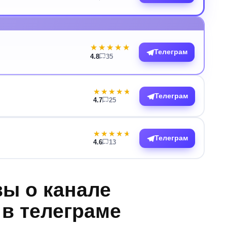
★★★★★
★★★★★
Телеграм
4.8
35
★★★★★
★★★★★
Телеграм
4.7
25
★★★★★
★★★★★
Телеграм
4.6
13
вы о канале
в телеграме