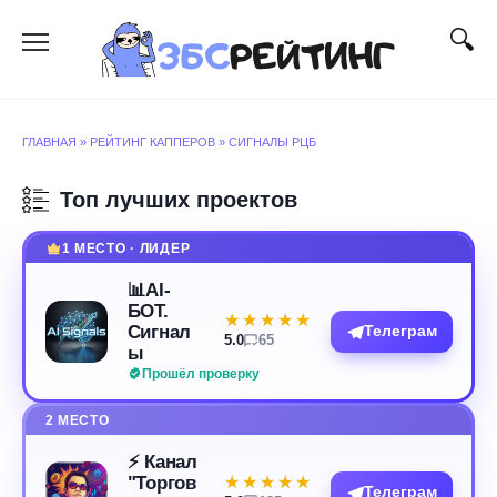
Перейти
к
содержанию
ГЛАВНАЯ
»
РЕЙТИНГ КАППЕРОВ
»
СИГНАЛЫ РЦБ
Топ лучших проектов
1 МЕСТО · ЛИДЕР
📊AI-
БОТ.
★★★★★
★★★★★
Сигнал
Телеграм
5.0
65
ы
Прошёл проверку
2 МЕСТО
⚡️ Канал
"Торгов
★★★★★
★★★★★
Телеграм