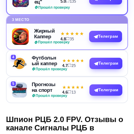
ец"
5.0
135
Прошёл проверку
3 МЕСТО
Жирный
★★★★★
★★★★★
Каппер
Телеграм
4.8
35
Прошёл проверку
4
Футбольн
★★★★★
★★★★★
ый каппер
Телеграм
4.7
25
Прошёл проверку
5
Прогнозы
★★★★★
★★★★★
на спорт
Телеграм
4.6
13
Прошёл проверку
Шпион РЦБ 2.0 FPV. Отзывы о
канале Сигналы РЦБ в