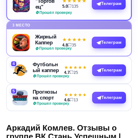
"Торгов
★★★★★
★★★★★
Телеграм
ец"
5.0
135
Прошёл проверку
3 МЕСТО
Жирный
★★★★★
★★★★★
Каппер
Телеграм
4.8
35
Прошёл проверку
4
Футбольн
★★★★★
★★★★★
ый каппер
Телеграм
4.7
25
Прошёл проверку
5
Прогнозы
★★★★★
★★★★★
на спорт
Телеграм
4.6
13
Прошёл проверку
Аркадий Комлев. Отзывы о
группе ВК Стань Успешным |