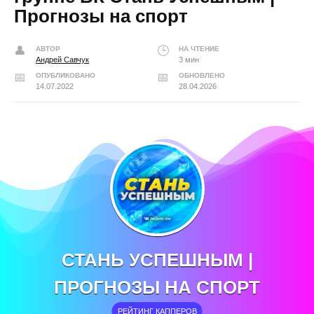
Прогнозы на спорт
АВТОР
НА ЧТЕНИЕ
Андрей Савчук
3 мин
ОПУБЛИКОВАНО
ОБНОВЛЕНО
14.07.2022
28.04.2026
СТАНЬ УСПЕШНЫМ |
ПРОГНОЗЫ НА СПОРТ
РЕЙТИНГ КАППЕРОВ