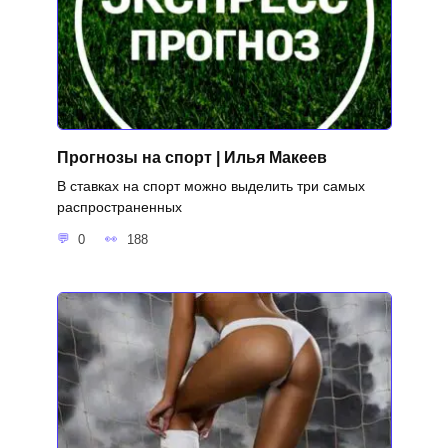
Прогнозы на спорт | Илья Макеев
В ставках на спорт можно выделить три самых
распространенных
0
188