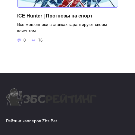
ICE Hunter | Прогнозы на спорт
Все мошенники в ставках гарантируют своим
клиентам
0
76
Рейтинг капперов Zbs.Bet