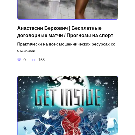
Анастасии Беркович | Бесплатные
договорные матчи / Прогнозы на спорт
Практически на всех мошеннических ресурсах со
ставками
0
158