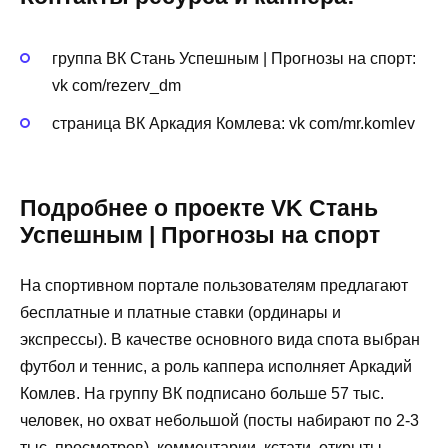
группа ВК Стань Успешным | Прогнозы на спорт:
vk com/rezerv_dm
страница ВК Аркадия Комлева: vk com/mr.komlev
Подробнее о проекте VK Стань
Успешным | Прогнозы на спорт
На спортивном портале пользователям предлагают
бесплатные и платные ставки (ординары и
экспрессы). В качестве основного вида спота выбран
футбол и теннис, а роль каппера исполняет Аркадий
Комлев. На группу ВК подписано больше 57 тыс.
человек, но охват небольшой (посты набирают по 2-3
тыс. просмотров), комментарии, кстати, открыты.