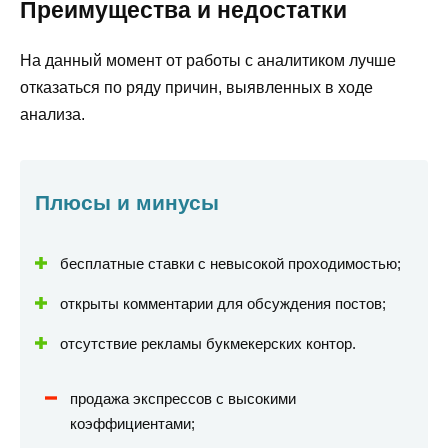
Преимущества и недостатки
На данный момент от работы с аналитиком лучше
отказаться по ряду причин, выявленных в ходе
анализа.
Плюсы и минусы
бесплатные ставки с невысокой проходимостью;
открыты комментарии для обсуждения постов;
отсутствие рекламы букмекерских контор.
продажа экспрессов с высокими
коэффициентами;