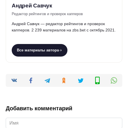
Андрей Савчук
Редактор рейтингов и проверок капперов
Андрей Савчук — редактор рейтингов и проверок
капперов. 2 239 материалов на zbs.bet с октябрь 2021.
Все материалы автора
Добавить комментарий
Имя
*