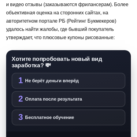
и видео отзывы (заказываются фрилансерам). Более
объективная оценка на сторонних сайтах, на
авторитетном портале РБ (Рейтинг Букмекеров)
удалось найти жалобы, где бывший покупатель
утверждает, что плюсовые купоны рисованные:
Хотите попробовать новый вид
заработка? 💸
1
Не берёт деньги вперёд
2
Оплата после результата
3
Бесплатное обучение