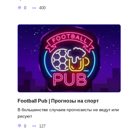
0
400
Football Pub | Прогнозы на спорт
В большинстве случаев прогнозисты не ведут или
рисуют
0
127