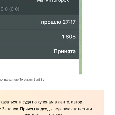
и на канале Telegram Start Bet
казаться, и судя по купонам в ленте, автор
е 3 ставок. Причем подход к ведению статистики