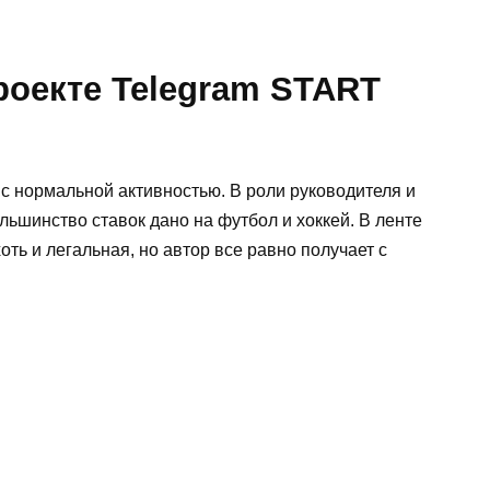
роекте Telegram START
 с нормальной активностью. В роли руководителя и
льшинство ставок дано на футбол и хоккей. В ленте
оть и легальная, но автор все равно получает с