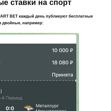
е ставки на спорт
START BET каждый день публикуют бесплатные
в двойные, например: