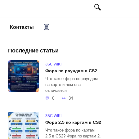
и
Контакты
Последние статьи
ЗБС WIKI
Фора по раундам в CS2
Что такое фора по раундам
на карте и чем она
отличается
0
34
ЗБС WIKI
Фора 2.5 по картам в CS2
Что такое фора по картам
2.5 в CS2? Фора по картам 2.