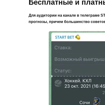
Бесплатные и платны
Для аудитории на канале в телеграме 
прогнозы, причем большинство совето