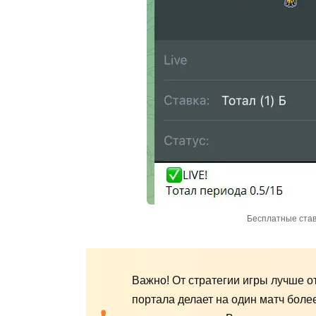
Бесплатные ставк
Важно! От стратегии игры лучше от
портала делает на один матч боле