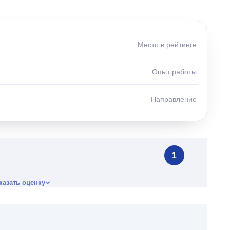
Место в рейтинге
Опыт работы
Направление
1
казать оценку