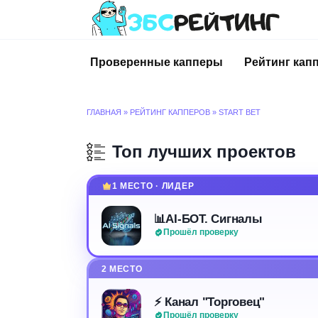
Перейти
к
содержанию
Проверенные капперы
Рейтинг кап
ГЛАВНАЯ
»
РЕЙТИНГ КАППЕРОВ
»
START BET
Топ лучших проектов
1 МЕСТО · ЛИДЕР
📊AI-БОТ. Сигналы
Прошёл проверку
2 МЕСТО
⚡️ Канал "Торговец"
Прошёл проверку