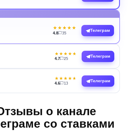
★★★★★
★★★★★
Телеграм
4.8
35
★★★★★
★★★★★
Телеграм
4.7
25
★★★★★
★★★★★
Телеграм
4.6
13
 Отзывы о канале
еграме со ставками