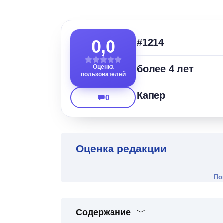
0,0
#1214
Оценка
более 4 лет
пользователей
Капер
0
Оценка редакции
По
Содержание