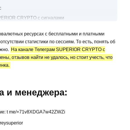
:
UPERIOR CRYPTO с сигналами
вых сигналах
овалютных ресурсах с бесплатными и платными
 статистика и отзывы о сигналах
сутствии статистики по сессиям. То есть, понять об
ожно.
На канале Телеграм SUPERIOR CRYPTO с
ы, отзывов найти не удалось, но стоит учесть, что
енка.
а и менеджера:
ме: t me/+71v8XDGA7w42ZWZi
eysuperior