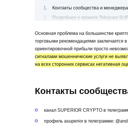
Контакты сообщества и менеджера
Подробнее о проекте Telegram S
Все о бесплатных и платных торго
Основная проблема на большинстве крипт
Канал Telegram SUPERIOR CRYPTO:
торговыми рекомендациями заключается в от
Преимущества и недостатки
ориентировочной прибыли просто невозм
сигналами мошеннические услуги не выявлен
на всех сторонних сервисах негативная оц
Контакты сообществ
канал SUPERIOR CRYPTO в телеграм
профиль asuperior в телеграмме: @andr