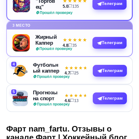
"Торгов
★★★★★
★★★★★
Телеграм
ец"
5.0
135
Прошёл проверку
3 МЕСТО
Жирный
★★★★★
★★★★★
Каппер
Телеграм
4.8
35
Прошёл проверку
4
Футбольн
★★★★★
★★★★★
ый каппер
Телеграм
4.7
25
Прошёл проверку
5
Прогнозы
★★★★★
★★★★★
на спорт
Телеграм
4.6
13
Прошёл проверку
Фарт nam_fartu. Отзывы о
канале Фарт | Хоккейный блог