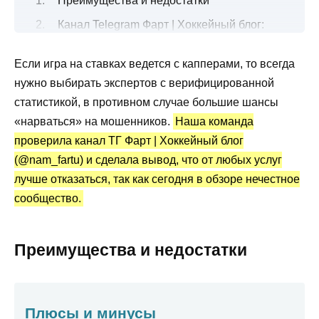
Преимущества и недостатки
Канал Telegram Фарт | Хоккейный блог:
общие сведения
Если игра на ставках ведется с капперами, то всегда
Чем занимаются на аналитическом
нужно выбирать экспертов с верифицированной
сервисе?
статистикой, в противном случае большие шансы
Стоимость платных прогнозов на хоккей
«нарваться» на мошенников.
Наша команда
Канал Telegram Фарт | Хоккейный блог:
проверила канал ТГ Фарт | Хоккейный блог
статистика и отзывы
(@nam_fartu) и сделала вывод, что от любых услуг
Вывод по обзору
лучше отказаться, так как сегодня в обзоре нечестное
сообщество.
Преимущества и недостатки
Плюсы и минусы