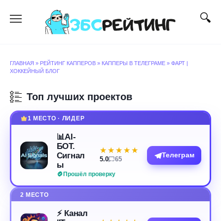
Перейти
к
содержанию
ГЛАВНАЯ
»
РЕЙТИНГ КАППЕРОВ
»
КАППЕРЫ В ТЕЛЕГРАМЕ
»
ФАРТ |
ХОККЕЙНЫЙ БЛОГ
Топ лучших проектов
1 МЕСТО · ЛИДЕР
📊AI-
БОТ.
★★★★★
★★★★★
Сигнал
Телеграм
5.0
65
ы
Прошёл проверку
2 МЕСТО
⚡️ Канал