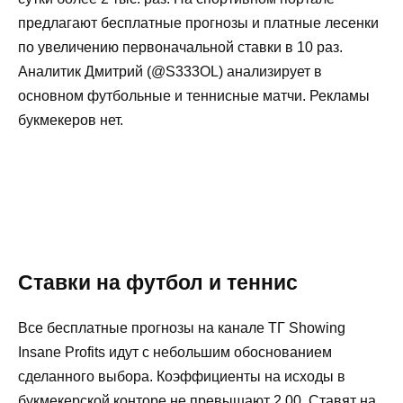
предлагают бесплатные прогнозы и платные лесенки
по увеличению первоначальной ставки в 10 раз.
Аналитик Дмитрий (@S333OL) анализирует в
основном футбольные и теннисные матчи. Рекламы
букмекеров нет.
Ставки на футбол и теннис
Все бесплатные прогнозы на канале ТГ Showing
Insane Profits идут с небольшим обоснованием
сделанного выбора. Коэффициенты на исходы в
букмекерской конторе не превышают 2.00. Ставят на