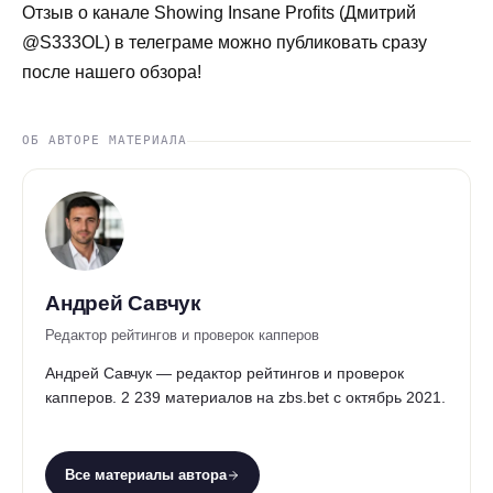
Отзыв о канале Showing Insane Profits (Дмитрий
@S333OL) в телеграме можно публиковать сразу
после нашего обзора!
ОБ АВТОРЕ МАТЕРИАЛА
Андрей Савчук
Редактор рейтингов и проверок капперов
Андрей Савчук — редактор рейтингов и проверок
капперов. 2 239 материалов на zbs.bet с октябрь 2021.
Все материалы автора