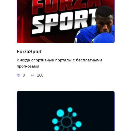
ForzaSport
Иногда спортивные порталы с бесплатными
прогнозами
0
260