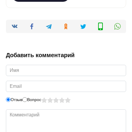
Добавить комментарий
Имя
*
Email
*
Отзыв
Вопрос
Комментарий