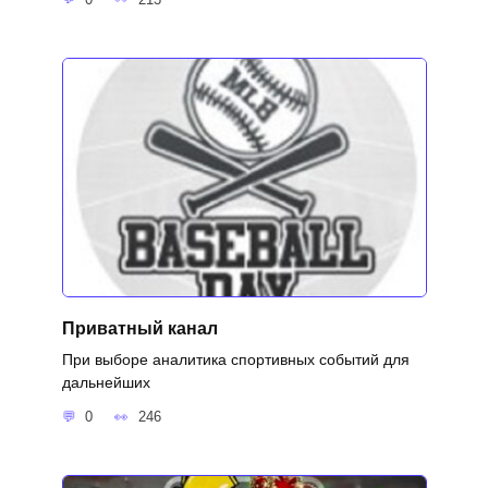
Приватный канал
При выборе аналитика спортивных событий для
дальнейших
0
246