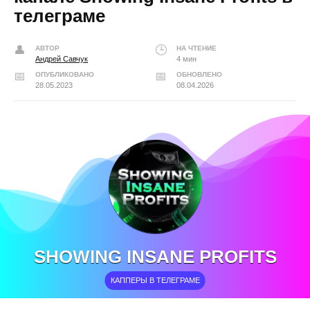
телеграме
АВТОР
НА ЧТЕНИЕ
Андрей Савчук
4 мин
ОПУБЛИКОВАНО
ОБНОВЛЕНО
28.05.2023
08.04.2026
SHOWING INSANE PROFITS
КАППЕРЫ В ТЕЛЕГРАМЕ