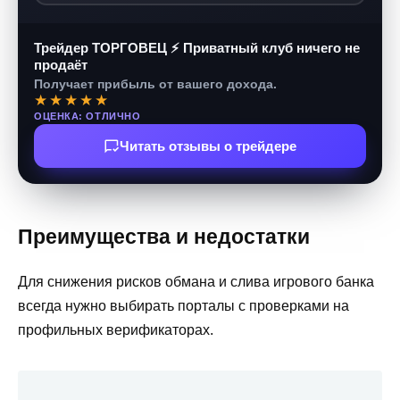
Трейдер ТОРГОВЕЦ ⚡ Приватный клуб ничего не
продаёт
Получает прибыль от вашего дохода.
★★★★★
ОЦЕНКА: ОТЛИЧНО
Читать отзывы о трейдере
Преимущества и недостатки
Для снижения рисков обмана и слива игрового банка
всегда нужно выбирать порталы с проверками на
профильных верификаторах.