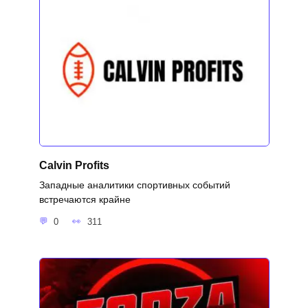
Calvin Profits
Западные аналитики спортивных событий
встречаются крайне
0
311