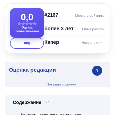
0,0
#2167
Место в рейтинге
Оценка
более 3 лет
Опыт работы
пользователей
Капер
Направление
0
Оценка редакции
1
Показать оценку
Содержание