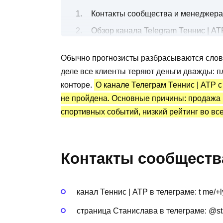
Контакты сообщества и менеджера
Обзор канала Telegram Теннис | АТ
Прогнозы на теннисные матчи
Обычно прогнозисты разбрасываются слов
Канал Телеграм Теннис | АТР: стат
деле все клиенты теряют деньги дважды: п
Преимущества и недостатки
конторе.
О канале Телеграм Теннис | АТР с
не пройдена. Основные причины: продажа 
спортивных событий, низкий рейтинг во все
Контакты сообществ
канал Теннис | АТР в телеграме: t me
страница Станислава в телеграме: @s