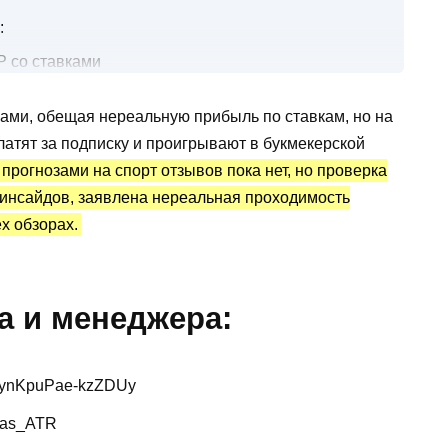
:
Р со ставками
ами, обещая нереальную прибыль по ставкам, но на
истика и отзывы
латят за подписку и проигрывают в букмекерской
 прогнозами на спорт отзывов пока нет, но проверка
инсайдов, заявлена нереальная проходимость
х обзорах.
а и менеджера:
/+lynKpuPae-kzZDUy
tas_ATR