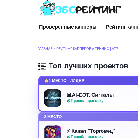
Перейти
к
содержанию
Проверенные капперы
Рейтинг кап
ГЛАВНАЯ
»
РЕЙТИНГ КАППЕРОВ
»
ТЕННИС | АТР
Топ лучших проектов
1 МЕСТО · ЛИДЕР
📊AI-БОТ. Сигналы
Прошёл проверку
2 МЕСТО
⚡️ Канал "Торговец"
Прошёл проверку