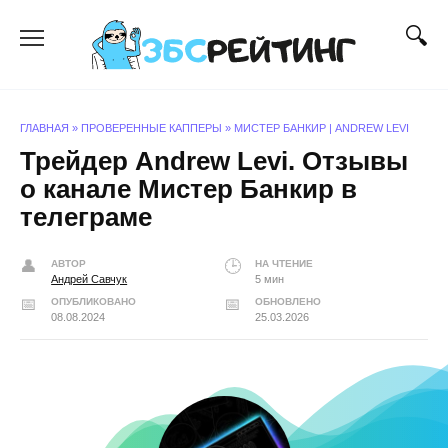
Перейти
к
содержанию
ГЛАВНАЯ
»
ПРОВЕРЕННЫЕ КАППЕРЫ
»
МИСТЕР БАНКИР | ANDREW LEVI
Трейдер Andrew Levi. Отзывы
о канале Мистер Банкир в
телеграме
АВТОР
НА ЧТЕНИЕ
Андрей Савчук
5 мин
ОПУБЛИКОВАНО
ОБНОВЛЕНО
08.08.2024
25.03.2026