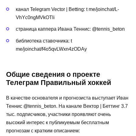
канал Telegram Vector | Betting: t me/joinchat/L-
VhYc0ngMVkOTli
страница каппера Ивана Теннис: @tennis_beton
библиотека ставочника: t
me/joinchat/f4o5qvLWxn4zODAy
Общие сведения о проекте
Телеграм Правильный хоккей
В качестве основателя и прогнозиста выступает Иван
Теннис @tennis_beton. На канале Вектор | Беттинг 3.7
тыс. подписчиков, участники проявляют очень
высокий интерес к публикуемым бесплатным
прогнозам с кратким описанием: