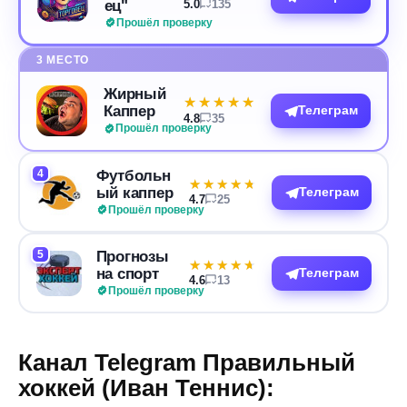
ец"
5.0
135
Прошёл проверку
3 МЕСТО
Жирный
★★★★★
★★★★★
Каппер
Телеграм
4.8
35
Прошёл проверку
4
Футбольн
★★★★★
★★★★★
ый каппер
Телеграм
4.7
25
Прошёл проверку
5
Прогнозы
★★★★★
★★★★★
на спорт
Телеграм
4.6
13
Прошёл проверку
Канал Telegram Правильный
хоккей (Иван Теннис):