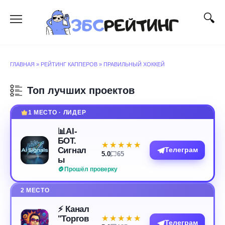
Перейти
к
содержанию
ГЛАВНАЯ
»
РЕЙТИНГ КАППЕРОВ
»
ПРАВИЛЬНЫЙ ХОККЕЙ
Топ лучших проектов
1 МЕСТО · ЛИДЕР
📊AI-
БОТ.
★★★★★
★★★★★
Сигнал
Телеграм
5.0
65
ы
Прошёл проверку
2 МЕСТО
⚡️ Канал
"Торгов
★★★★★
★★★★★
Телеграм