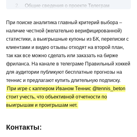
Общие сведения о проекте Телеграм
Правильный хоккей
При поиске аналитика главный критерий выбора –
Отзывы о каппере Иван Теннис
наличие честной (желательно верифицированной)
@tennis_beton
статистики, а выигрышные купоны из БК, переписки с
Платные подписки на ставки
клиентами и видео отзывы отходят на второй план,
Верифицированная статистика
так как все можно сделать или заказать на бирже
Преимущества и недостатки
фриланса. На канале в телеграме Правильный хоккей
для аудитории публикуют бесплатные прогнозы на
теннис и предлагают купить длительную подписку.
При игре с каппером Иваном Теннис @tennis_beton
стоит учесть, что объективной отчетности по
выигрышам и проигрышам нет.
Контакты: