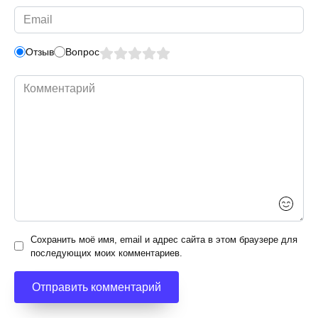
Email
*
Отзыв
Вопрос
Комментарий
Сохранить моё имя, email и адрес сайта в этом браузере для
последующих моих комментариев.