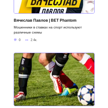
Вячеслав Павлов | BET Phantom
Мошенники в ставках на спорт используют
различные схемы
0
2.4к.