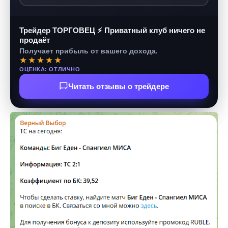
Трейдер ТОРГОВЕЦ ⚡ Приватный клуб ничего не
продаёт
Получает прибыль от вашего дохода.
★★★★★
ОЦЕНКА: ОТЛИЧНО
Читать отзывы о трейдере