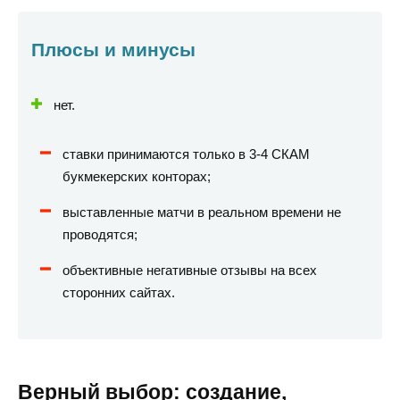
Плюсы и минусы
нет.
ставки принимаются только в 3-4 СКАМ
букмекерских конторах;
выставленные матчи в реальном времени не
проводятся;
объективные негативные отзывы на всех
сторонних сайтах.
Верный выбор: создание,