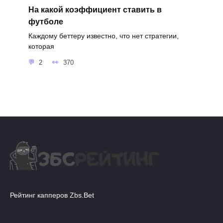
На какой коэффициент ставить в
футболе
Каждому беттеру известно, что нет стратегии,
которая
2
370
Рейтинг капперов Zbs.Bet