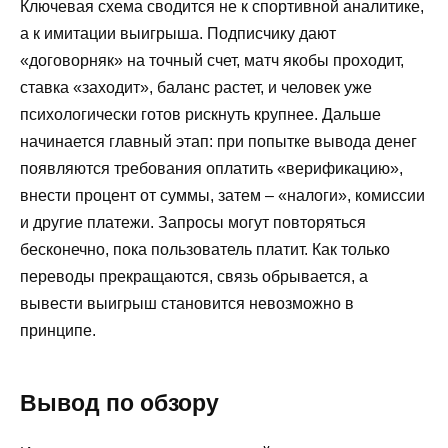
Ключевая схема сводится не к спортивной аналитике,
а к имитации выигрыша. Подписчику дают
«договорняк» на точный счет, матч якобы проходит,
ставка «заходит», баланс растет, и человек уже
психологически готов рискнуть крупнее. Дальше
начинается главный этап: при попытке вывода денег
появляются требования оплатить «верификацию»,
внести процент от суммы, затем – «налоги», комиссии
и другие платежи. Запросы могут повторяться
бесконечно, пока пользователь платит. Как только
переводы прекращаются, связь обрывается, а
вывести выигрыш становится невозможно в
принципе.
Вывод по обзору