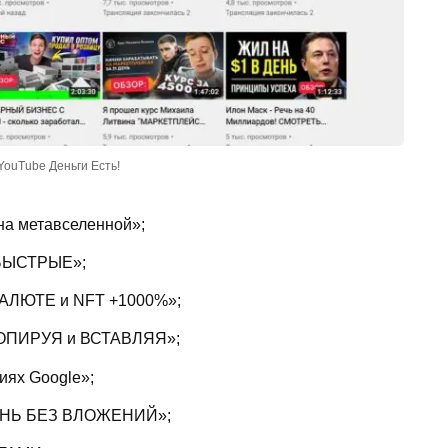
YouTube Деньги Есть!
на метавселенной»;
БЫСТРЫЕ»;
ЛЮТЕ и NFT +1000%»;
ОПИРУЯ и ВСТАВЛЯЯ»;
ях Google»;
ЕНЬ БЕЗ ВЛОЖЕНИЙ»;