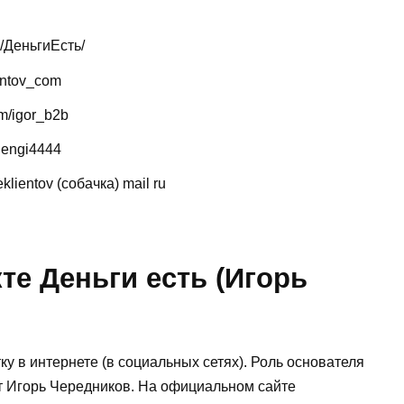
c/ДеньгиЕсть/
entov_com
m/igor_b2b
dengi4444
klientov (собачка) mail ru
е Деньги есть (Игорь
у в интернете (в социальных сетях). Роль основателя
т Игорь Чередников. На официальном сайте