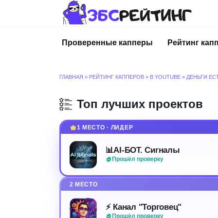
Перейти
к
содержанию
Проверенные капперы
Рейтинг кап
ГЛАВНАЯ
»
РЕЙТИНГ КАППЕРОВ
»
В YOUTUBE
»
ДЕНЬГИ ЕС
Топ лучших проектов
1 МЕСТО · ЛИДЕР
📊AI-БОТ. Сигналы
Прошёл проверку
2 МЕСТО
⚡️ Канал "Торговец"
Прошёл проверку