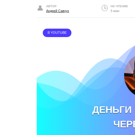
АВТОР
НА ЧТЕНИЕ
Андрей Савчук
5 мин
В YOUTUBE
ДЕНЬГИ 
ЧЕР