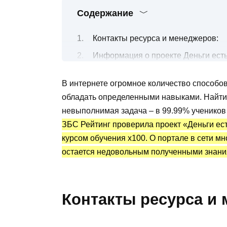
Содержание
Контакты ресурса и менеджеров:
Информация о проекте Деньги есть
Все о платном обучении заработку 
В интернете огромное количество способов
Блогер Игорь Чередников: статисти
обладать определенными навыками. Найти 
Преимущества и недостатки
невыполнимая задача – в 99.99% учеников
ЗБС Рейтинг проверила проект «Деньги ест
курсом обучения х100. О портале в сети м
остается недовольным полученными знани
Контакты ресурса и