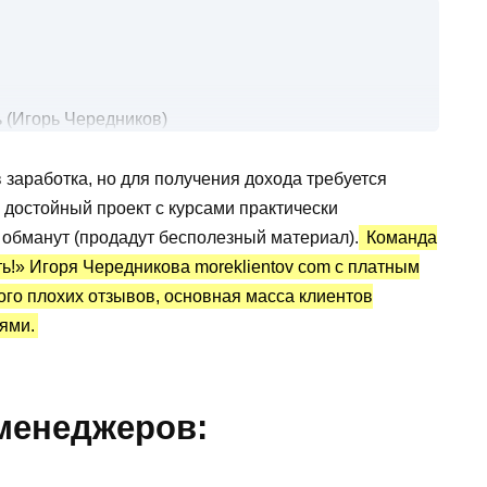
 (Игорь Чередников)
в интернете
 заработка, но для получения дохода требуется
ка и отзывы о проекте х100
достойный проект с курсами практически
 обманут (продадут бесполезный материал).
Команда
ь!» Игоря Чередникова moreklientov com с платным
ного плохих отзывов, основная масса клиентов
ями.
 менеджеров: