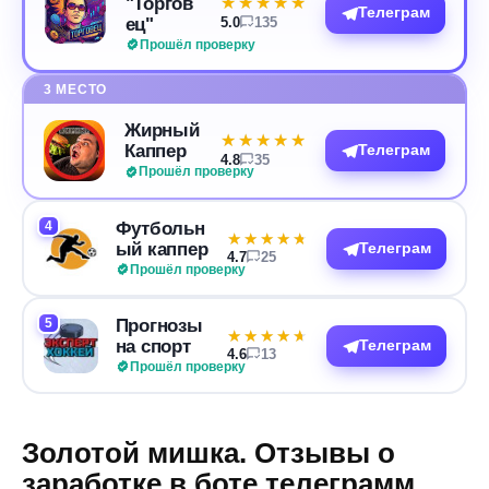
"Торгов
★★★★★
★★★★★
Телеграм
ец"
5.0
135
Прошёл проверку
3 МЕСТО
Жирный
★★★★★
★★★★★
Каппер
Телеграм
4.8
35
Прошёл проверку
4
Футбольн
★★★★★
★★★★★
ый каппер
Телеграм
4.7
25
Прошёл проверку
5
Прогнозы
★★★★★
★★★★★
на спорт
Телеграм
4.6
13
Прошёл проверку
Золотой мишка. Отзывы о
заработке в боте телеграмм