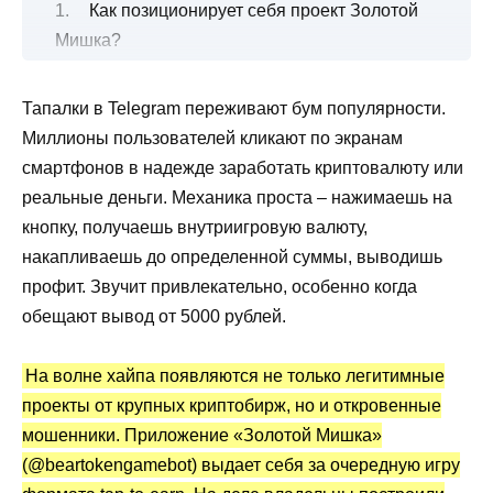
Как позиционирует себя проект Золотой
Мишка?
Подробная механика игрового процесса
Тапалки в Telegram переживают бум популярности.
Как устроена финансовая ловушка?
Миллионы пользователей кликают по экранам
Почему это мошенничество?
смартфонов в надежде заработать криптовалюту или
Отзывы, кто выводил деньги с бота
реальные деньги. Механика проста – нажимаешь на
Золотой Мишка beartokengamebot
кнопку, получаешь внутриигровую валюту,
Вывод по обзору
накапливаешь до определенной суммы, выводишь
профит. Звучит привлекательно, особенно когда
обещают вывод от 5000 рублей.
На волне хайпа появляются не только легитимные
проекты от крупных криптобирж, но и откровенные
мошенники. Приложение «Золотой Мишка»
(@beartokengamebot) выдает себя за очередную игру