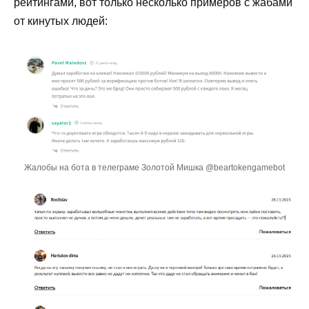
рейтингами, вот только несколько примеров с жабами
от кинутых людей:
Жалобы на бота в телеграме Золотой Мишка @beartokengamebot