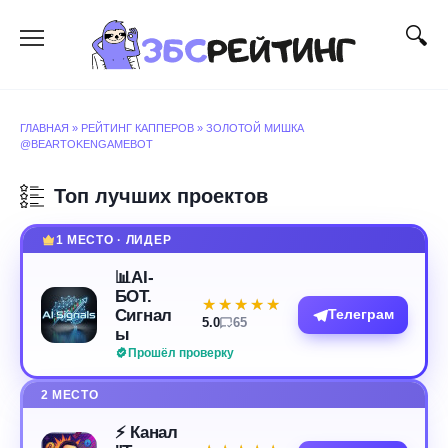
Перейти
к
содержанию
ГЛАВНАЯ
»
РЕЙТИНГ КАППЕРОВ
»
ЗОЛОТОЙ МИШКА
@BEARTOKENGAMEBOT
Топ лучших проектов
1 МЕСТО · ЛИДЕР
📊AI-
БОТ.
★★★★★
★★★★★
Сигнал
Телеграм
5.0
65
ы
Прошёл проверку
2 МЕСТО
⚡️ Канал